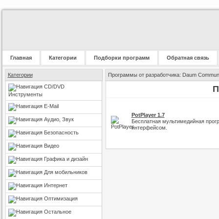
Главная
Категории
Подборки программ
Обратная связь
Категории
Программы от разработчика: Daum Communi
CD/DVD
П
Инструменты
E-Mail
PotPlayer 1.7
Аудио, Звук
Бесплатная мультимедийная прогр
интерфейсом.
Безопасность
Видео
Графика и дизайн
Для мобильников
Интернет
Оптимизация
Остальное