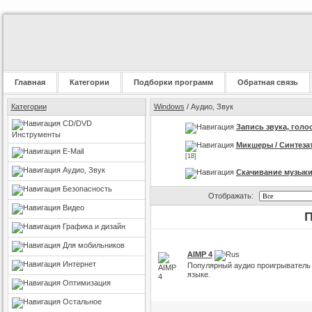
Главная
Категории
Подборки программ
Обратная связь
Категории
Windows
/ Аудио, Звук
CD/DVD
Запись звука, голо
Инструменты
Микшеры / Синтеза
E-Mail
[18]
Аудио, Звук
Скачивание музык
Безопасность
Отображать:
Видео
П
Графика и дизайн
Для мобильников
AIMP 4
Интернет
Популярный аудио проигрыватель 
языке.
Оптимизация
Остальное