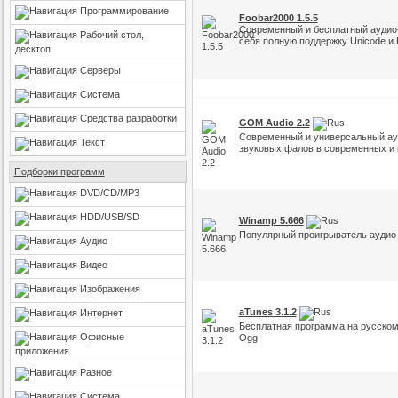
Программирование
Foobar2000 1.5.5
Современный и бесплатный аудио-
Рабочий стол,
себя полную поддержку Unicode и 
десктоп
Серверы
Система
Средства разработки
GOM Audio 2.2
Современный и универсальный ауд
Текст
звуковых фалов в современных и
Подборки программ
DVD/CD/MP3
HDD/USB/SD
Winamp 5.666
Популярный проигрыватель аудио- 
Аудио
Видео
Изображения
aTunes 3.1.2
Интернет
Бесплатная программа на русском
Офисные
Ogg.
приложения
Разное
Система