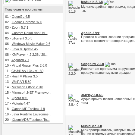
jetAudio 8.1.8
Мультимедийная программа, предн
Популярные программы
т.п.
01
-
OpenGL 4.5
02
-
Google Chrome 97.0
03
-
Zoom 5.7.1
04
-
Custom Resolution Util...
Apollo 37zz
Простое в использовании програ
05
-
uTorrent 3.5.5
которое позволяет воспроизводит
06
-
Windows Movie Maker 2.6
07
-
Java 8 Update 45
08
-
KMPlayer 4.2.2.38 / 20...
09
-
Adguard 7.7
Songbird 2.2.0
10
-
Virtual Router Plus 2.6.0
Бесплатная программа на русском
11
-
CH341A v1.34 / v1.30
прослушивания музыки и радио.
12
-
RusTV Player 3.5
13
-
WinRAR 5.80
14
-
Microsoft Office 2010
15
-
Microsoft .NET Framewo...
XMPlay 3.8.4.0
16
-
Opera 89.0
Аудио проигрыватель способный к
типа.
17
-
Victoria 4.47
18
-
Canon MF Toolbox 4.9
19
-
Java Runtime Environme...
20
-
Xiaomi ADB/Fastboot To...
MusicBee 3.0
MP3 проигрыватель, который вы с
ваших любимых аудио композиций