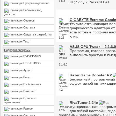
HP, Sony и Packard Bell.
Программирование
Рабочий стол,
десктоп
GIGABYTE Extreme Gaming
Серверы
Утилита открывающая поль
Система
графического адаптера от
есть готовые профили нас
Средства разработки
клик.
Текст
ASUS GPU Tweak II 2.1.6.0
Подборки программ
Программа, которая позво
выполнить простую и быст
DVD/CD/MP3
HDD/USB/SD
Аудио
Razer Game Booster 4.2
Видео
Бесплатный программный 
эффективной оптимизации 
Изображения
Интернет
Офисные
RivaTuner 2.24c
приложения
Функциональная программ
Разное
для гибкой настройки виде
программы завершилась в 2009 г
Система