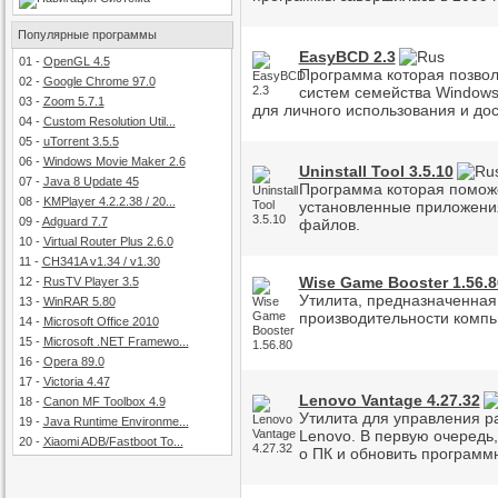
Популярные программы
EasyBCD 2.3
01
-
OpenGL 4.5
Программа которая позвол
02
-
Google Chrome 97.0
систем семейства Windows
03
-
Zoom 5.7.1
для личного использования и дос
04
-
Custom Resolution Util...
05
-
uTorrent 3.5.5
06
-
Windows Movie Maker 2.6
Uninstall Tool 3.5.10
07
-
Java 8 Update 45
Программа которая помож
08
-
KMPlayer 4.2.2.38 / 20...
установленные приложения
09
-
Adguard 7.7
файлов.
10
-
Virtual Router Plus 2.6.0
11
-
CH341A v1.34 / v1.30
Wise Game Booster 1.56.8
12
-
RusTV Player 3.5
Утилита, предназначенна
13
-
WinRAR 5.80
производительности компь
14
-
Microsoft Office 2010
15
-
Microsoft .NET Framewo...
16
-
Opera 89.0
17
-
Victoria 4.47
Lenovo Vantage 4.27.32
18
-
Canon MF Toolbox 4.9
Утилита для управления 
19
-
Java Runtime Environme...
Lenovo. В первую очередь
20
-
Xiaomi ADB/Fastboot To...
о ПК и обновить программ