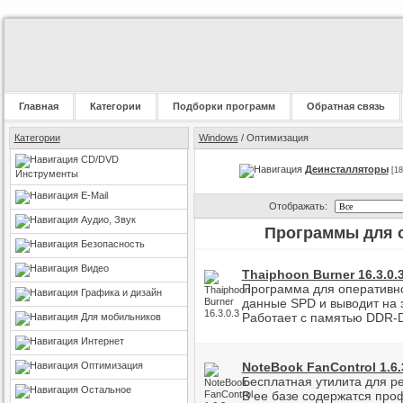
Главная
Категории
Подборки программ
Обратная связь
Категории
Windows
/ Оптимизация
CD/DVD
Деинсталляторы
[18
Инструменты
E-Mail
Отображать:
Аудио, Звук
Программы для о
Безопасность
Видео
Thaiphoon Burner 16.3.0.
Программа для оперативн
Графика и дизайн
данные SPD и выводит на 
Работает с памятью DDR-
Для мобильников
Интернет
Оптимизация
NoteBook FanControl 1.6.
Бесплатная утилита для ре
Остальное
В ее базе содержатся профи