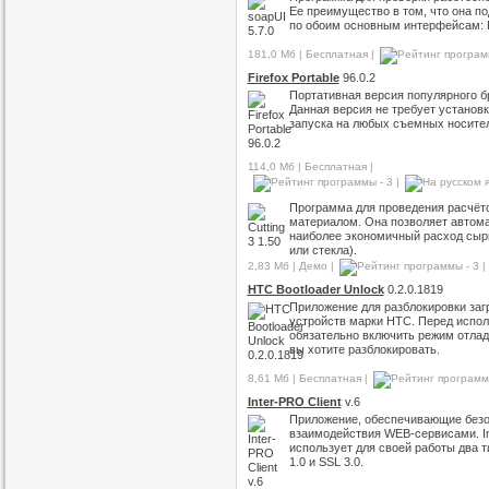
Ее преимущество в том, что она п
по обоим основным интерфейсам: 
181,0 Мб | Бесплатная |
Firefox Portable
96.0.2
Портативная версия популярного бра
Данная версия не требует установ
запуска на любых съемных носите
114,0 Мб | Бесплатная |
|
Программа для проведения расчёт
материалом. Она позволяет автом
наиболее экономичный расход сырь
или стекла).
2,83 Мб | Демо |
|
HTC Bootloader Unlock
0.2.0.1819
Приложение для разблокировки заг
устройств марки HTC. Перед испо
обязательно включить режим отлад
вы хотите разблокировать.
8,61 Мб | Бесплатная |
Inter-PRO Client
v.6
Приложение, обеспечивающие без
взаимодействия WEB-сервисами. Int
использует для своей работы два т
1.0 и SSL 3.0.