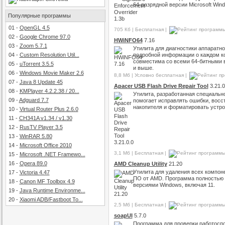
64-разрядной версии Microsoft Win
Популярные программы
01
-
OpenGL 4.5
705 Кб | Бесплатная |
02
-
Google Chrome 97.0
HWiNFO64
7.16
03
-
Zoom 5.7.1
Утилита для диагностики аппаратно
04
-
Custom Resolution Util...
подробной информации о каждом к
совместима со всеми 64-битными 
05
-
uTorrent 3.5.5
и выше.
06
-
Windows Movie Maker 2.6
8,8 Мб | Условно бесплатная |
07
-
Java 8 Update 45
Apacer USB Flash Drive Repair Tool
3.21.0
08
-
KMPlayer 4.2.2.38 / 20...
Утилита, разработанная специальн
09
-
Adguard 7.7
помогает исправлять ошибки, восс
накопителя и форматировать устро
10
-
Virtual Router Plus 2.6.0
11
-
CH341A v1.34 / v1.30
12
-
RusTV Player 3.5
13
-
WinRAR 5.80
14
-
Microsoft Office 2010
3,1 Мб | Бесплатная |
15
-
Microsoft .NET Framewo...
16
-
Opera 89.0
AMD Cleanup Utility
21.20
Утилита для удаления всех компон
17
-
Victoria 4.47
ПО от AMD. Программа полностью
18
-
Canon MF Toolbox 4.9
версиями Windows, включая 11.
19
-
Java Runtime Environme...
20
-
Xiaomi ADB/Fastboot To...
2,5 Мб | Бесплатная |
soapUI
5.7.0
Программа для проверки работоспо