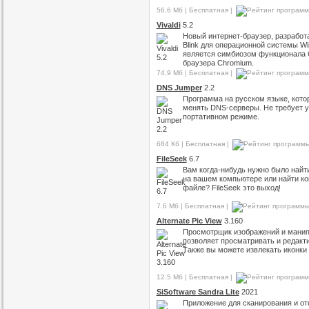
56,6 Мб | Бесплатная |
Vivaldi
5.2
Новый интернет-браузер, разработ
Blink для операционной системы W
является симбиозом функционала O
браузера Chromium.
74,9 Мб | Бесплатная |
DNS Jumper
2.2
Программа на русском языке, кото
менять DNS-серверы. Не требует у
портативном режиме.
684 Кб | Бесплатная |
FileSeek
6.7
Вам когда-нибудь нужно было найт
на вашем компьютере или найти ко
файле? FileSeek это выход!
7.6 Мб | Бесплатная |
Alternate Pic View
3.160
Просмотрщик изображений и манип
позволяет просматривать и редакт
Также вы можете извлекать иконки
12.5 Мб | Бесплатная |
SiSoftware Sandra Lite
2021
Приложение для сканирования и о