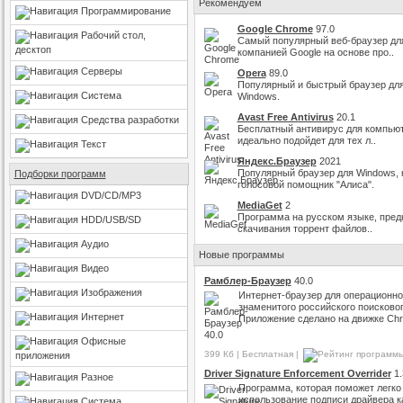
Рекомендуем
Программирование
Google Chrome
97.0
Рабочий стол,
Самый популярный веб-браузер дл
десктоп
компанией Google на основе про..
Серверы
Opera
89.0
Популярный и быстрый браузер для
Система
Windows.
Avast Free Antivirus
20.1
Средства разработки
Бесплатный антивирус для компьют
идеально подойдет для тех л..
Текст
Яндекс.Браузер
2021
Популярный браузер для Windows, 
Подборки программ
голосовой помощник "Алиса".
DVD/CD/MP3
MediaGet
2
Программа на русском языке, пред
HDD/USB/SD
скачивания торрент файлов..
Аудио
Новые программы
Видео
Рамблер-Браузер
40.0
Изображения
Интернет-браузер для операционно
знаменитого российского поисковог
Интернет
Приложение сделано на движке Ch
Офисные
399 Кб | Бесплатная |
приложения
Driver Signature Enforcement Overrider
1.
Разное
Программа, которая поможет легко
использование подписи драйвера как
Система