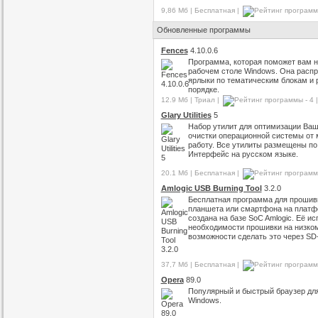
9,86 Мб | Бесплатная |
Обновленные программы
Fences
4.10.0.6
Программа, которая поможет вам н
рабочем столе Windows. Она расп
ярлыки по тематическим блокам и 
порядке.
12.9 Мб | Триал |
|
Glary Utilities
5
Набор утилит для оптимизации Ваш
очистки операционной системы от 
работу. Все утилиты размещены по
Интерфейс на русском языке.
20.1 Мб | Бесплатная |
Amlogic USB Burning Tool
3.2.0
Бесплатная программа для прошив
планшета или смартфона на платфо
создана на базе SoC Amlogic. Её и
необходимости прошивки на низком 
возможности сделать это через SD-
37,7 Мб | Бесплатная |
Opera
89.0
Популярный и быстрый браузер для
Windows.