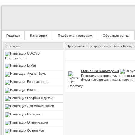
Главная
Категории
Подборки программ
Обратная связь
Категории
Программы от разработчика: Starus Recove
CD/DVD
Инструменты
E-Mail
Starus File Recovery 5.8
Аудио, Звук
Программа, которая умеет восста
флеш-накопителя и карты памяти.
Безопасность
Видео
Графика и дизайн
Для мобильников
Интернет
Оптимизация
Остальное