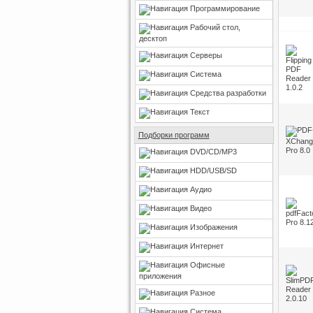
Программирование
Рабочий стол,
десктоп
Серверы
Система
Средства разработки
Текст
Подборки программ
DVD/CD/MP3
HDD/USB/SD
Аудио
Видео
Изображения
Интернет
Офисные
приложения
Разное
Система