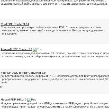
Бесплатная программа для разделения PDF на страницы. Для разбития необходимо
выделить нужный файл, выбрать вид деления и указать адрес папки для сохранения.
Cool PDF Reader 3.2.1
Программа для просмотра файлов в формате PDF. Страницы документа можно
поворачивать, изменять масштаб и выводить на печать. Бесплатна для домашнего
пользования.
Altarsoft PDF Reader 1.2
Бесплатная программа для просмотра PDF файлов, помимо этого с ее помощью мож
оставлять закладки, масштабировать страницы, устанавливают пароль на документы и
FoxPDF DWG to PDF Converter 3.0
Конвертер файлов AutoCAD в формат PDF. Программа сохраняет текст и изображения
преобразовании и поддерживает пакетную обработку. Бесплатный пробный период 30
дней.
Movavi PDF Editor 3
Мощное приложение для работы с PDF документами. PDF редактор от Movavi создает
новые и редактирует существующие документы, а также конвертирует их в различны