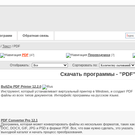
ограмм
Обратная связь
/
Текст
/ PDF
PDF
Переводчики
[47]
[7]
Отображать:
Сортировать по:
Скачать программы - "PDF
BullZip PDF Printer 12.2.0
Инструмент, который устанавливает виртуальный принтер в Windows, и создает PDF
файлы из всех типов документов. Интерфейс программы на русском языке.
PDF Converter Pro 12.1
Программа, которая может конвертировать файлы из нескольких форматов, таких как
DOC, DOCX, GIF, JPG и PSD в формат PDF. Все, что вам нужно сделать, это указать
выходной каталог и начать процесс преобразования.