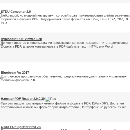
STDU Converter 2.0
Небольшой, но мощный инструмент, который может конвертировать файлы различны
форматов в формат PDF. Поддерживает такие форматы как DjVu, TIFF, CBR, CBZ, DC
PCX.
Bytescout PDF Viewer 5.20
Легкое и простое в использовании приложение, которое позволяет читать документы
формата PDF, а также конвертировать PDF файлы в текст, HTML или Word.
Bluebeam Vu 2017
Комплексное программное обеспечение, предназначенное для чтения и управления
файлами формата PDF.
Hamster PDF Reader 2.0.0.39
Программа для просмотра и чтения файлов в формате PDF, DjVu и XPS. Доступен
постраничный и книжный формат просмотра страниц. Интерфейс на русском языке.
Okdo PDF Splitter Free 2.9