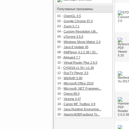
Популярные программы
01
-
OpenGL 4.5
02
-
Google Chrome 97.0
03
-
Zoom 5.7.1
04
-
Custom Resolution Util...
05
-
uTorrent 3.5.5
06
-
Windows Movie Maker 2.6
07
-
Java 8 Update 45
08
-
KMPlayer 4.2.2.38 / 20...
09
-
Adguard 7.7
10
-
Virtual Router Plus 2.6.0
11
-
CH341A v1.34 / v1.30
12
-
RusTV Player 3.5
13
-
WinRAR 5.80
14
-
Microsoft Office 2010
15
-
Microsoft .NET Framewo...
16
-
Opera 89.0
17
-
Victoria 4.47
18
-
Canon MF Toolbox 4.9
19
-
Java Runtime Environme...
20
-
Xiaomi ADB/Fastboot To...