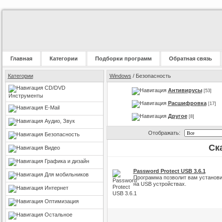
Главная
Категории
Подборки программ
Обратная связь
Категории
Windows
/ Безопасность
CD/DVD
Антивирусы
[53]
Инструменты
Расшифровка
[17]
E-Mail
Другое
[8]
Аудио, Звук
Отображать:
Безопасность
Ск
Видео
Графика и дизайн
Password Protect USB 3.6.1
Для мобильников
Программа позволит вам установи
на USB устройствах.
Интернет
Оптимизация
Остальное