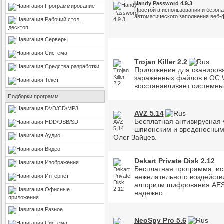
Handy Password 4.9.3
Программирование
Простой в использовании и безоп
автоматического заполнения веб-ф
Рабочий стол,
десктоп
Серверы
Система
Trojan Killer 2.2
Средства разработки
Приложение для сканирова
заражённых файлов в ОС W
Текст
восстанавливает системны
Подборки программ
DVD/CD/MP3
AVZ 5.14
Бесплатная антивирусная 
HDD/USB/SD
шпионским и вредоносным
Аудио
Олег Зайцев.
Видео
Dekart Private Disk 2.12
Изображения
Бесплатная программа, ис
Интернет
нежелательного воздейств
алгоритм шифрования AES
Офисные
надежно.
приложения
Разное
NeoSpy Pro 5.6
Система