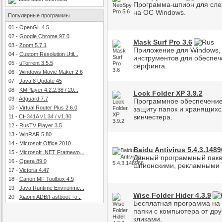
Программа-шпион для сле
на ОС Windows.
Популярные программы
01
-
OpenGL 4.5
02
-
Google Chrome 97.0
Mask Surf Pro 3.6
03
-
Zoom 5.7.1
Приложение для Windows,
04
-
Custom Resolution Util...
инструментов для обеспеч
05
-
uTorrent 3.5.5
сёрфинга.
06
-
Windows Movie Maker 2.6
07
-
Java 8 Update 45
08
-
KMPlayer 4.2.2.38 / 20...
Lock Folder XP 3.9.2
09
-
Adguard 7.7
Программное обеспечение
10
-
Virtual Router Plus 2.6.0
защиту папок и хранящихся
винчестера.
11
-
CH341A v1.34 / v1.30
12
-
RusTV Player 3.5
13
-
WinRAR 5.80
14
-
Microsoft Office 2010
Baidu Antivirus 5.4.3.1489
15
-
Microsoft .NET Framewo...
Данный программный пакет
16
-
Opera 89.0
шпионскими, рекламными п
17
-
Victoria 4.47
18
-
Canon MF Toolbox 4.9
19
-
Java Runtime Environme...
Wise Folder Hider 4.3.9
20
-
Xiaomi ADB/Fastboot To...
Бесплатная программа на 
папки с компьютера от дру
кликами.