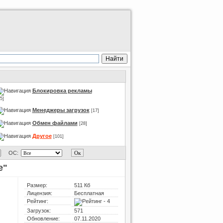
Блокировка рекламы
5]
Менеджеры загрузок
[17]
Обмен файлами
[28]
Другое
[101]
ОС:
е"
Размер:
511 Кб
Лицензия:
Бесплатная
Рейтинг:
Загрузок:
571
Обновление:
07.11.2020