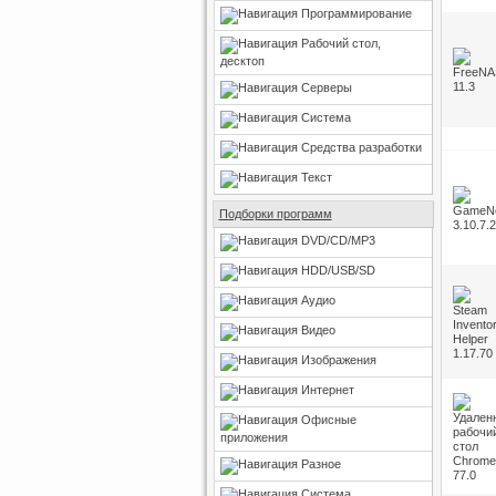
Программирование
Рабочий стол,
десктоп
Серверы
Система
Средства разработки
Текст
Подборки программ
DVD/CD/MP3
HDD/USB/SD
Аудио
Видео
Изображения
Интернет
Офисные
приложения
Разное
Система