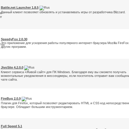
Battle.net Launcher 1.8.5
Данный клиент позволяет обновлять и устанавливать игры от разработчика Blizzard.
SpeedyFox 2.0.30
Это приложение для ускорения работы популярного интернет-браузера Mozilla FireFox
других программ.
JivoSite 4.2.0.0
Клиент сервиса «Живой сайт» для ПК Windows. Благодаря ему вы сможете получать
моментальные уведомления в мессенджеры, если посетитель отправит вам сообщен
чате сайта.
FireBug 2.0.9
Плагин для Firefox, который позволяет редактировать HTML и CSS код непосредствен
браузере. Обладает большим инструментарием.
Full Speed 5.1