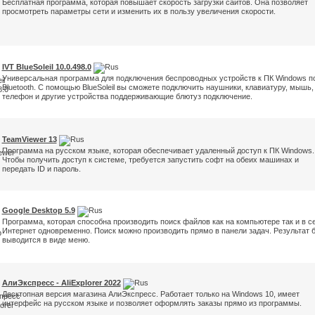
Бесплатная программа, которая повышает скорость загрузки сайтов. Она позволяет
просмотреть параметры сети и изменить их в пользу увеличения скорости.
IVT BlueSoleil 10.0.498.0
Универсальная программа для подключения беспроводных устройств к ПК Windows п
Bluetooth. С помощью BlueSoleil вы сможете подключить наушники, клавиатуру, мышь,
телефон и другие устройства поддерживающие блютуз подключение.
TeamViewer 13
Программа на русском языке, которая обеспечивает удаленный доступ к ПК Windows.
Чтобы получить доступ к системе, требуется запустить софт на обеих машинах и
передать ID и пароль.
Google Desktop 5.9
Программа, которая способна производить поиск файлов как на компьютере так и в с
Интернет одновременно. Поиск можно производить прямо в панели задач. Результат 
выводится в виде меню.
АлиЭкспресс - AliExplorer 2022
Десктопная версия магазина АлиЭкспресс. Работает только на Windows 10, имеет
интерфейс на русском языке и позволяет оформлять заказы прямо из программы.