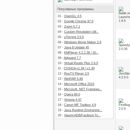
Популярные программы
01
-
OpenGL 4.5
02
-
Google Chrome 97.0
03
-
Zoom 5.7.1
04
-
Custom Resolution Util...
05
-
uTorrent 3.5.5
06
-
Windows Movie Maker 2.6
07
-
Java 8 Update 45
08
-
KMPlayer 4.2.2.38 / 20...
09
-
Adguard 7.7
10
-
Virtual Router Plus 2.6.0
11
-
CH341A v1.34 / v1.30
12
-
RusTV Player 3.5
13
-
WinRAR 5.80
14
-
Microsoft Office 2010
15
-
Microsoft .NET Framewo...
16
-
Opera 89.0
17
-
Victoria 4.47
18
-
Canon MF Toolbox 4.9
19
-
Java Runtime Environme...
20
-
Xiaomi ADB/Fastboot To...