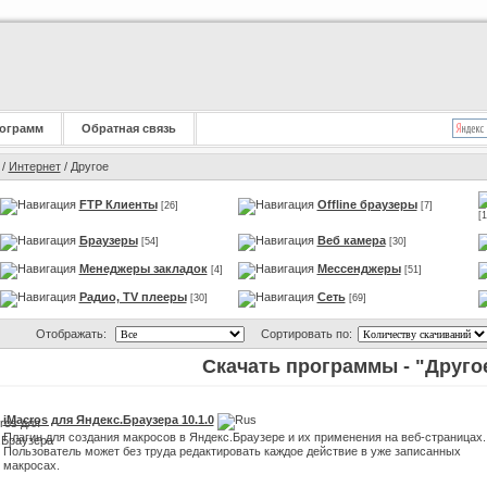
ограмм
Обратная связь
/
Интернет
/ Другое
FTP Клиенты
Offline браузеры
[26]
[7]
[1
Браузеры
Веб камера
[54]
[30]
Менеджеры закладок
Мессенджеры
[4]
[51]
Радио, TV плееры
Сеть
[30]
[69]
Отображать:
Сортировать по:
Скачать программы - "Друго
iMacros для Яндекс.Браузера 10.1.0
Плагин для создания макросов в Яндекс.Браузере и их применения на веб-страницах.
Пользователь может без труда редактировать каждое действие в уже записанных
макросах.