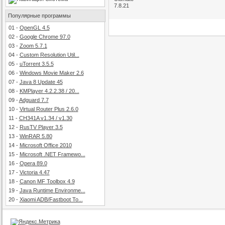
Популярные программы
01
-
OpenGL 4.5
02
-
Google Chrome 97.0
03
-
Zoom 5.7.1
04
-
Custom Resolution Util...
05
-
uTorrent 3.5.5
06
-
Windows Movie Maker 2.6
07
-
Java 8 Update 45
08
-
KMPlayer 4.2.2.38 / 20...
09
-
Adguard 7.7
10
-
Virtual Router Plus 2.6.0
11
-
CH341A v1.34 / v1.30
12
-
RusTV Player 3.5
13
-
WinRAR 5.80
14
-
Microsoft Office 2010
15
-
Microsoft .NET Framewo...
16
-
Opera 89.0
17
-
Victoria 4.47
18
-
Canon MF Toolbox 4.9
19
-
Java Runtime Environme...
20
-
Xiaomi ADB/Fastboot To...