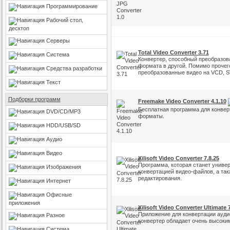
Программирование
Рабочий стол,
десктоп
Серверы
Total Video Converter 3.71
Система
Конвертер, способный преобразов
формата в другой. Помимо прочего,
Средства разработки
преобразованные видео на VCD, 
Текст
Подборки программ
Freemake Video Converter 4.1.10
Бесплатная программа для конвер
DVD/CD/MP3
форматы.
HDD/USB/SD
Аудио
Видео
Xilisoft Video Converter 7.8.25
Программа, которая станет униве
Изображения
конвертацией видео-файлов, а та
редактирования.
Интернет
Офисные
приложения
Xilisoft Video Converter Ultimate 7
Приложение для конвертации ауди
Разное
конвертер обладает очень высоки
Система