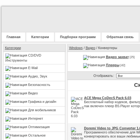
Главная
Категории
Подборки программ
Обратная связь
Категории
Windows
/
Видео
/ Конвертеры
CD/DVD
Видео захват
[25]
Инструменты
Плееры
[42]
E-Mail
Отображать:
Аудио, Звук
С
Безопасность
Видео
ACE Mega CoDecS Pack 6.03
Графика и дизайн
Бесплатный набор кодеков, фильтр
пак включен плеер BS.Player кот
Для мобильников
Интернет
Оптимизация
Doremi Video to JPG Converter 1.
Программного обеспечение для Wi
Остальное
конвертировать все ваши любимы