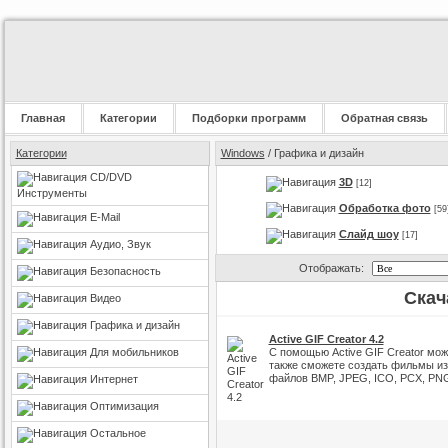
Главная
Категории
Подборки программ
Обратная связь
Категории
Windows
/ Графика и дизайн
CD/DVD
3D
[12]
Инструменты
Обработка фото
[59
E-Mail
Слайд шоу
[17]
Аудио, Звук
Отображать:
Безопасность
Скач
Видео
Графика и дизайн
Active GIF Creator 4.2
Для мобильников
С помощью Active GIF Creator мо
также сможете создать фильмы из
файлов BMP, JPEG, ICO, PCX, PNG
Интернет
Оптимизация
Остальное