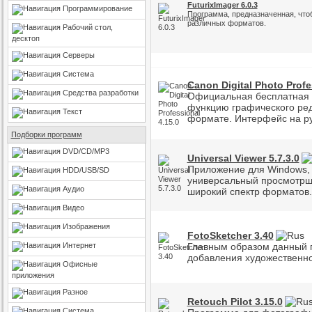
FuturixImager 6.0.3
Программирование
Программа, предназначенная, чт
различных форматов.
Рабочий стол,
десктоп
Серверы
Система
Canon Digital Photo Profe
Средства разработки
Официальная бесплатная 
функцию графического ред
Текст
формате. Интерфейс на ру
Подборки программ
DVD/CD/MP3
Universal Viewer 5.7.3.0
Приложение для Windows, 
HDD/USB/SD
универсальный просмотрщ
Аудио
широкий спектр форматов.
Видео
Изображения
FotoSketcher 3.40
Интернет
Главным образом данный 
добавления художественно
Офисные
приложения
Разное
Retouch Pilot 3.15.0
Система