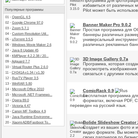
Программа для фотографий
избавиться от различных м
Популярные программы
Pilot может быть использо
01
-
OpenGL 4.5
02
-
Google Chrome 97.0
Banner Maker Pro 9.0.2
03
-
Zoom 5.7.1
Простая программа для О
04
-
Custom Resolution Util...
баннеры различных разме
универсальный инструмент
05
-
uTorrent 3.5.5
различных рекламных бан
06
-
Windows Movie Maker 2.6
07
-
Java 8 Update 45
08
-
KMPlayer 4.2.2.38 / 20...
3D Image Gallery 0.7a
09
-
Adguard 7.7
Программа, которая созда
10
-
Virtual Router Plus 2.6.0
просмотреть изображения 
11
-
CH341A v1.34 / v1.30
связаться с другими польз
12
-
RusTV Player 3.5
13
-
WinRAR 5.80
14
-
Microsoft Office 2010
ComicRack 0.9
15
-
Microsoft .NET Framewo...
Бесплатная программа для
форматах, включая PDF, C
16
-
Opera 89.0
переведен на русский язык.
17
-
Victoria 4.47
18
-
Canon MF Toolbox 4.9
19
-
Java Runtime Environme...
Bolide Slideshow Creator 
20
-
Xiaomi ADB/Fastboot To...
Создает из ваших фото и 
видео формате. Вы можете
своих партнеров по бизнес