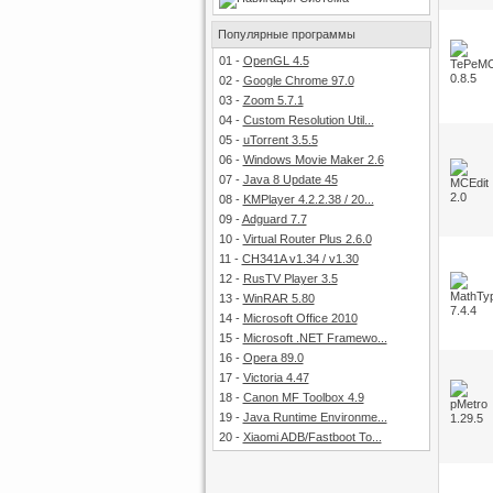
Популярные программы
01
-
OpenGL 4.5
02
-
Google Chrome 97.0
03
-
Zoom 5.7.1
04
-
Custom Resolution Util...
05
-
uTorrent 3.5.5
06
-
Windows Movie Maker 2.6
07
-
Java 8 Update 45
08
-
KMPlayer 4.2.2.38 / 20...
09
-
Adguard 7.7
10
-
Virtual Router Plus 2.6.0
11
-
CH341A v1.34 / v1.30
12
-
RusTV Player 3.5
13
-
WinRAR 5.80
14
-
Microsoft Office 2010
15
-
Microsoft .NET Framewo...
16
-
Opera 89.0
17
-
Victoria 4.47
18
-
Canon MF Toolbox 4.9
19
-
Java Runtime Environme...
20
-
Xiaomi ADB/Fastboot To...