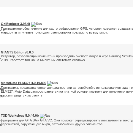
OziExplorer 3.95.6f
Программное обеспечение для картографирования GPS, которое позволяет создават
маршруты и путевые точки для планирования поездок по всему миру.
GIANTS Editor v8.0.0
Редактор, позволяющий изменять и производить экспорт модов в игре Farming Simulat
2019. Работает только на 64 битных системах Windows.
MotorData ELM327 4.0.19.899
Программа, предназначенная для диагностики автомобилей с использованием адапте
ELM327. MotorData распространяется на платной основе, поэтому для получения пол
версии придется заплатить.
TXD Workshop 5.0 / 4.0b
Программа для GTA:SA и GTA:VC. Она поможет отредактировать или заменить текст
персонажей, окружающего мира, автомобилей и других элементов.