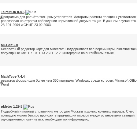
ТеРеМОК 0.8.5
Программа для расчёта толщины утеплителя. Алгоритм расчета толщины утеплителя
реализован на строгом соблюдении нормативной документации. В данном случае это
23-101-2004 и СНИП 23 02 2003.
MCEdit 2.0
Бесплатный редактор карт для Minecraft. Поддерживает все версии игры, включая так
популярные как: 1.7.10, 1.13.2 и 1.12.2. Интерфейс на английском языке.
MathType 7.4.4
редактор формул для более чем 350 программ Windows, среди которых Microsoft Offic
Word
pMetro 1.29.5
Подробный и полный справочник метро для Москвы и других крупных городов. С его
помощью можно быстро проложить кратчайший отрезок между остановками станций,
одновременно получив всю необходимую информацию.