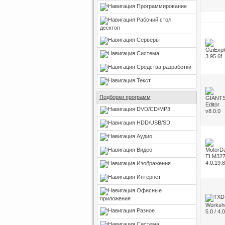
Программирование
Рабочий стол,
десктоп
Серверы
Система
Средства разработки
Текст
Подборки программ
DVD/CD/MP3
HDD/USB/SD
Аудио
Видео
Изображения
Интернет
Офисные
приложения
Разное
Система