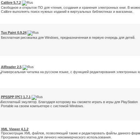
Calibre 5.7.2
Свободное и открытое ПО для чтения, создания и хранения электронных книг. В можн
Calibre выполнять поиск нужных изданий в виртуальных библиотеках и магазинах.
Tux Paint 0.9.24
Бесплатная рисовалка для Windows, предназначенная в первую очередь для детей.
AlReader 2.5
Универсальная читалка на русском языке, с функцией редактирования электронных кн
PPSSPP [PC] 1.7.1
Бесплатный эмулятор. Благодаря которому вы сможете играть в игры для PlayStation
Portable на своем компьютере с системой Windows.
XML Viewer 4.1.2
Просмотрщик XML файлов, позволяющий также и редактировать файлы данного форм
Программа бесплатна для личного некоммерческого использования.