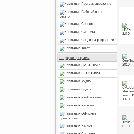
Программирование
Рабочий стол,
десктоп
Серверы
Система
Средства разработки
Текст
Подборки программ
DVD/CD/MP3
HDD/USB/SD
Аудио
Видео
Изображения
Интернет
Офисные
приложения
Разное
Система