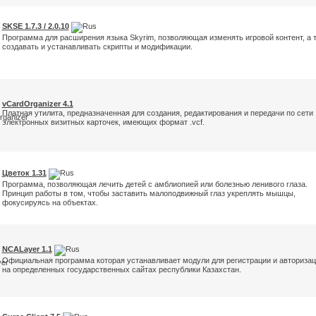
SKSE 1.7.3 / 2.0.10
Программа для расширения языка Skyrim, позволяющая изменять игровой контент, а 
создавать и устанавливать скрипты и модификации.
vCardOrganizer 4.1
Платная утилита, предназначенная для создания, редактирования и передачи по сети
электронных визитных карточек, имеющих формат .vcf.
Цветок 1.31
Программа, позволяющая лечить детей с амблиопией или болезнью ленивого глаза.
Принцип работы в том, чтобы заставить малоподвижный глаз укреплять мышцы,
фокусируясь на объектах.
NCALayer 1.1
Официальная программа которая устанавливает модули для регистрации и авториза
на определенных государственных сайтах республики Казахстан.