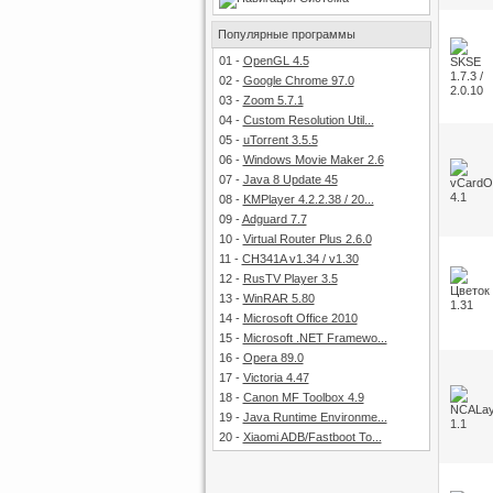
Популярные программы
01
-
OpenGL 4.5
02
-
Google Chrome 97.0
03
-
Zoom 5.7.1
04
-
Custom Resolution Util...
05
-
uTorrent 3.5.5
06
-
Windows Movie Maker 2.6
07
-
Java 8 Update 45
08
-
KMPlayer 4.2.2.38 / 20...
09
-
Adguard 7.7
10
-
Virtual Router Plus 2.6.0
11
-
CH341A v1.34 / v1.30
12
-
RusTV Player 3.5
13
-
WinRAR 5.80
14
-
Microsoft Office 2010
15
-
Microsoft .NET Framewo...
16
-
Opera 89.0
17
-
Victoria 4.47
18
-
Canon MF Toolbox 4.9
19
-
Java Runtime Environme...
20
-
Xiaomi ADB/Fastboot To...