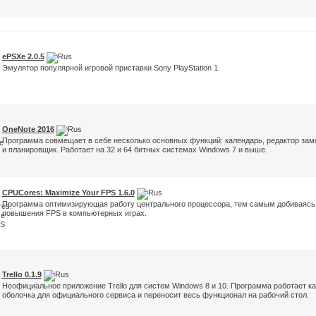
ePSXe 2.0.5
Эмулятор популярной игровой приставки Sony PlayStation 1.
OneNote 2016
Программа совмещает в себе несколько основных функций: календарь, редактор зам
и планировщик. Работает на 32 и 64 битных системах Windows 7 и выше.
CPUCores: Maximize Your FPS 1.6.0
Программа оптимизирующая работу центрального процессора, тем самым добиваясь
повышения FPS в компьютерных играх.
Trello 0.1.9
Неофициальное приложение Trello для систем Windows 8 и 10. Программа работает ка
оболочка для официального сервиса и переносит весь функционал на рабочий стол.