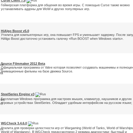
Curse Client 7.5
Геймерская платформа для общения во время игры. С помощью Curse также можно
устанавливать аддоны для WoW и других популярных игр.
HiAlgo Boost v5.0
Утилита для компьютерных игр, она повышает FPS и уменьшает задержку. После зап
HiAlgo Boost достаточно установить галочку «Run BOOST when Windows starts».
Source Filmmaker 2012 Beta
Официальная программа от Valve которая позволяет создавать машинимы и полноце
анимационные фильмы на базе движка Source.
SteelSeries Engine v3
Бесплатная Windows программа для настроек мышек, клавиатур, наушников и других
игровых устройствах SteelSeries. Обладает удобным интерфейсом на русском языке;
WGCheck 3.4.6.0
Утилита для проверки целостности игр от Wargaming (World of Tanks, World of Warships
World of Warplanes). В WGCheck предусмотрено 2 режима диагностики: быстрый и