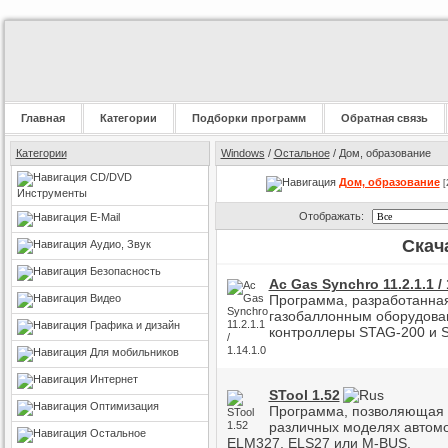
Главная
Категории
Подборки программ
Обратная связь
Категории
Windows
/
Остальное
/ Дом, образование
CD/DVD
Дом, образование
[
Инструменты
Отображать:
E-Mail
Скач
Аудио, Звук
Безопасность
Ac Gas Synchro 11.2.1.1 / 
Видео
Программа, разработанная
газобаллонным оборудован
Графика и дизайн
контроллеры STAG-200 и 
Для мобильников
Интернет
STool 1.52
Оптимизация
Программа, позволяющая н
различных моделях автом
Остальное
ELM327, ELS27 или M-BUS.