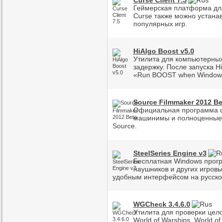
Curse Client 7.5
Геймерская платформа дл
Curse также можно устана
популярных игр.
HiAlgo Boost v5.0
Утилита для компьютерных
задержку. После запуска Hi
«Run BOOST when Windows 
Source Filmmaker 2012 Be
Официальная программа от
машинимы и полноценные
Source.
SteelSeries Engine v3
Бесплатная Windows прогр
наушников и других игровы
удобным интерфейсом на русско
WGCheck 3.4.6.0
Утилита для проверки цело
World of Warships, World 