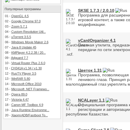
Популярные программы
SKSE 1.7.3 / 2.0.10
Программа для расширени
01
-
OpenGL 4.5
игровой контент, а также с
02
-
Google Chrome 97.0
модификации.
03
-
Zoom 5.7.1
04
-
Custom Resolution Util...
05
-
uTorrent 3.5.5
vCardOrganizer 4.1
06
-
Windows Movie Maker 2.6
Платная утилита, предназ
07
-
Java 8 Update 45
передачи по сети электро
08
-
KMPlayer 4.2.2.38 / 20...
.vcf.
09
-
Adguard 7.7
10
-
Virtual Router Plus 2.6.0
11
-
CH341A v1.34 / v1.30
Цветок 1.31
12
-
RusTV Player 3.5
Программа, позволяющая 
13
-
WinRAR 5.80
ленивого глаза. Принцип р
малоподвижный глаз укреплять м
14
-
Microsoft Office 2010
15
-
Microsoft .NET Framewo...
16
-
Opera 89.0
17
-
Victoria 4.47
NCALayer 1.1
Официальная программа к
18
-
Canon MF Toolbox 4.9
регистрации и авторизаци
19
-
Java Runtime Environme...
республики Казахстан.
20
-
Xiaomi ADB/Fastboot To...