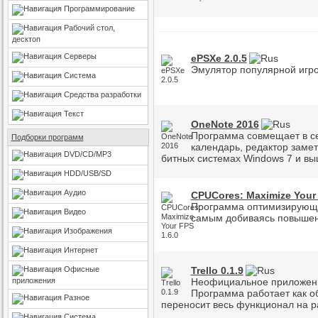
Программирование
Рабочий стол,
десктоп
Серверы
ePSXe 2.0.5
Эмулятор популярной игров
Система
Средства разработки
Текст
OneNote 2016
Программа совмещает в се
Подборки программ
календарь, редактор замет
DVD/CD/MP3
битных системах Windows 7 и вы
HDD/USB/SD
Аудио
CPUCores: Maximize Your 
Программа оптимизирующа
Видео
самым добиваясь повышен
Изображения
Интернет
Офисные
Trello 0.1.9
приложения
Неофициальное приложение
Программа работает как о
Разное
переносит весь функционал на р
Система