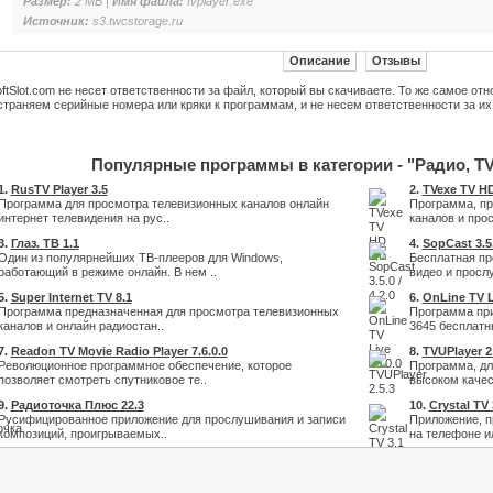
Размер:
2 MB |
Имя файла:
tvplayer.exe
Источник:
s3.twcstorage.ru
Описание
Отзывы
ftSlot.com не несет ответственности за файл, который вы скачиваете. То же самое от
траняем серийные номера или кряки к программам, и не несем ответственности за их
Популярные программы в категории - "Радио, T
1.
RusTV Player 3.5
2.
TVexe TV HD
Программа для просмотра телевизионных каналов онлайн
Программа, пр
интернет телевидения на рус..
каналов и про
3.
Глаз. ТВ 1.1
4.
SopCast 3.5.
Один из популярнейших ТВ-плееров для Windows,
Бесплатная пр
работающий в режиме онлайн. В нем ..
видео и просл
5.
Super Internet TV 8.1
6.
OnLine TV L
Программа предназначенная для просмотра телевизионных
Программа при
каналов и онлайн радиостан..
3645 бесплатн
7.
Readon TV Movie Radio Player 7.6.0.0
8.
TVUPlayer 2
Революционное программное обеспечение, которое
Программа, дл
позволяет смотреть спутниковое те..
высоком качес
9.
Радиоточка Плюс 22.3
10.
Crystal TV 
Русифицированное приложение для прослушивания и записи
Приложение, п
композиций, проигрываемых..
на телефоне и