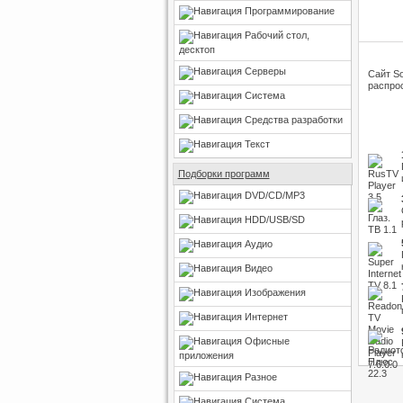
Программирование
Рабочий стол,
десктоп
Серверы
Сайт So
распрос
Система
Средства разработки
Текст
Подборки программ
DVD/CD/MP3
HDD/USB/SD
Аудио
Видео
Изображения
Интернет
Офисные
приложения
Разное
Система