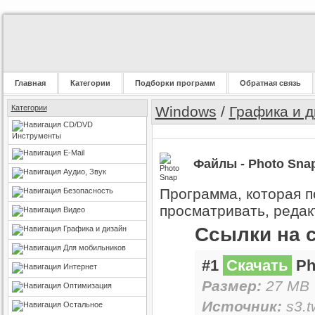
Главная
Категории
Подборки программ
Обратная связь
Категории
Windows
/
Графика и д
CD/DVD
Инструменты
E-Mail
Файлы - Photo Snap
Аудио, Звук
Программа, которая п
Безопасность
просматривать, редак
Видео
Ссылки на 
Графика и дизайн
Для мобильников
#1
Скачать
Pho
Интернет
Размер:
27 MB 
Оптимизация
Источник:
s3.t
Остальное