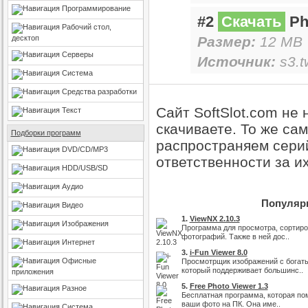
Программирование
#2
Скачать
Pho
Рабочий стол,
десктоп
Размер:
12 MB 
Серверы
Источник:
s3.t
Система
Средства разработки
Сайт SoftSlot.com не
Текст
скачиваете. То же са
Подборки программ
распространяем серий
DVD/CD/MP3
ответственности за и
HDD/USB/SD
Аудио
Популярн
Видео
1.
ViewNX 2.10.3
Изображения
Программа для просмотра, сортиро
фотографий. Также в ней дос..
Интернет
3.
i-Fun Viewer 8.0
Офисные
Просмотрщик изображений с богат
который поддерживает большинс..
приложения
5.
Free Photo Viewer 1.3
Разное
Бесплатная программа, которая по
ваши фото на ПК. Она име..
Система