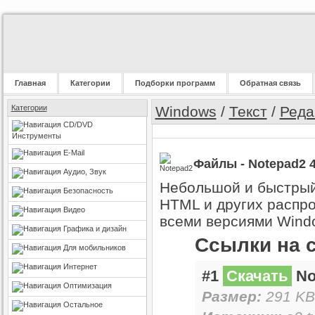
Главная
Категории
Подборки программ
Обратная связь
Категории
Windows
/
Текст
/
Реда
CD/DVD
Инструменты
E-Mail
Файлы - Notepad2 4
Аудио, Звук
Небольшой и быстрый 
Безопасность
HTML и других распр
Видео
всеми версиями Wind
Графика и дизайн
Ссылки на 
Для мобильников
Интернет
#1
Скачать
Not
Оптимизация
Размер:
291 KB
Остальное