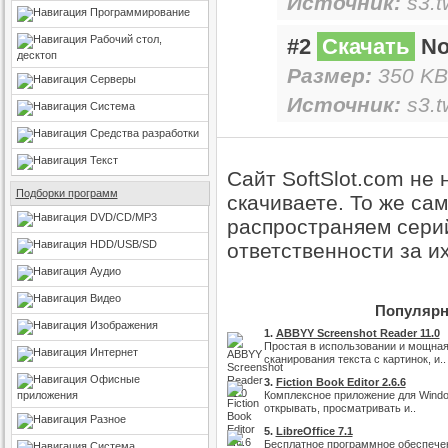
Источник:
s3.t
Программирование
Рабочий стол,
#2
Скачать
Not
десктоп
Размер:
350 KB
Серверы
Источник:
s3.t
Система
Средства разработки
Текст
Сайт SoftSlot.com не
Подборки программ
скачиваете. То же са
DVD/CD/MP3
распространяем серий
HDD/USB/SD
ответственности за и
Аудио
Видео
Популярн
Изображения
1.
ABBYY Screenshot Reader 11.0
Простая в использовании и мощная
Интернет
сканирования текста с картинок, и..
Офисные
3.
Fiction Book Editor 2.6.6
приложения
Комплексное приложение для Windo
открывать, просматривать и..
Разное
5.
LibreOffice 7.1
Бесплатное программное обеспече
Система