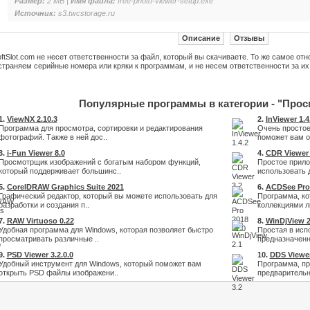
Размер:
2 MB |
Имя файла:
free-photo-viewer-setup.exe
Источник:
s3.twcstorage.ru
Описание
Отзывы
ftSlot.com не несет ответственности за файл, который вы скачиваете. То же самое от
траняем серийные номера или кряки к программам, и не несем ответственности за их
Популярные программы в категории - "Прос
1.
ViewNX 2.10.3
2.
InViewer 1.4
Программа для просмотра, сортировки и редактирования
Очень простое
фотографий. Также в ней дос..
поможет вам о
3.
i-Fun Viewer 8.0
4.
CDR Viewer 
Просмотрщик изображений с богатым набором функций,
Простое прило
который поддерживает большинс..
использовать 
5.
CorelDRAW Graphics Suite 2021
6.
ACDSee Pro 
Графический редактор, который вы можете использовать для
Программа, ко
разработки и создания п..
коллекциями лю
7.
RAW Virtuoso 0.22
8.
WinDjView 2
Удобная программа для Windows, которая позволяет быстро
Простая в исп
просматривать различные ..
предназначенн
9.
PSD Viewer 3.2.0.0
10.
DDS Viewer
Удобный инструмент для Windows, который поможет вам
Программа, пр
открыть PSD файлы изображени..
предварительн