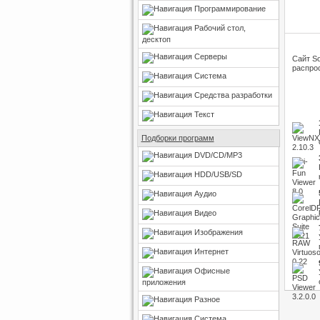
Программирование
Рабочий стол,
десктоп
Серверы
Сайт So
распрос
Система
Средства разработки
Текст
Подборки программ
DVD/CD/MP3
HDD/USB/SD
Аудио
Видео
Изображения
Интернет
Офисные
приложения
Разное
Система