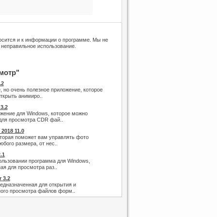
носится и к информации о программе. Мы не
 неправильное использование.
мотр"
.2
, но очень полезное приложение, которое
ткрыть анимиро..
3.2
жение для Windows, которое можно
для просмотра CDR фай..
2018 11.0
торая поможет вам управлять фото
бого размера, от нес..
.1
ользовании программа для Windows,
ая для просмотра раз..
 3.2
едназначенная для открытия и
ого просмотра файлов форм..