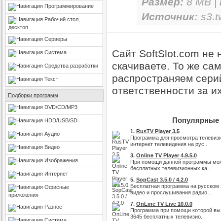
Размер:
8 MB |
Программирование
Источник:
s3.t
Рабочий стол,
десктоп
Серверы
Сайт SoftSlot.com не
Система
скачиваете. То же са
Средства разработки
распространяем серий
Текст
ответственности за и
Подборки программ
DVD/CD/MP3
Популярные п
HDD/USB/SD
1.
RusTV Player 3.5
Аудио
Программа для просмотра телевиз
интернет телевидения на рус..
Видео
3.
Online TV Player 4.9.5.0
Изображения
При помощи данной программы мож
бесплатных телевизионных ка..
Интернет
5.
SopCast 3.5.0 / 4.2.0
Бесплатная программа на русском 
Офисные
видео и прослушивания радио ..
приложения
7.
OnLine TV Live 10.0.0
Разное
Программа при помощи которой вы
3645 бесплатных телевизио..
Система