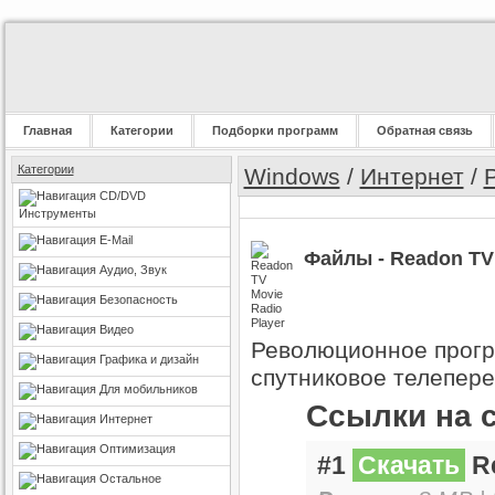
Главная
Категории
Подборки программ
Обратная связь
Категории
Windows
/
Интернет
/
CD/DVD
Инструменты
E-Mail
Файлы - Readon TV 
Аудио, Звук
Безопасность
Видео
Революционное прогр
Графика и дизайн
спутниковое телепер
Для мобильников
Ссылки на 
Интернет
Оптимизация
#1
Скачать
Re
Остальное