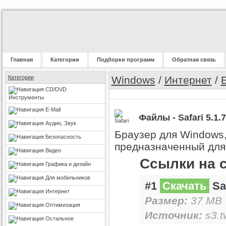
Главная
Категории
Подборки программ
Обратная связь
Категории
Windows
/
Интернет
/
CD/DVD
Инструменты
E-Mail
Файлы - Safari 5.1.7
Аудио, Звук
Браузер для Windows
Безопасность
предназначенный для 
Видео
Ссылки на 
Графика и дизайн
Для мобильников
#1
Скачать
Saf
Интернет
Размер:
37 MB 
Оптимизация
Источник:
s3.t
Остальное