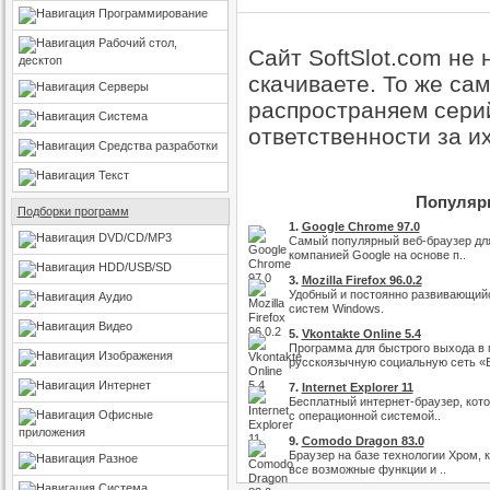
Программирование
Рабочий стол,
Сайт SoftSlot.com не
десктоп
скачиваете. То же са
Серверы
распространяем серий
Система
ответственности за и
Средства разработки
Текст
Популярн
Подборки программ
1.
Google Chrome 97.0
DVD/CD/MP3
Самый популярный веб-браузер дл
компанией Google на основе п..
HDD/USB/SD
3.
Mozilla Firefox 96.0.2
Удобный и постоянно развивающийс
Аудио
систем Windows.
Видео
5.
Vkontakte Online 5.4
Программа для быстрого выхода в
Изображения
русскоязычную социальную сеть «В
Интернет
7.
Internet Explorer 11
Бесплатный интернет-браузер, кот
Офисные
с операционной системой..
приложения
9.
Comodo Dragon 83.0
Браузер на базе технологии Хром, 
Разное
все возможные функции и ..
Система