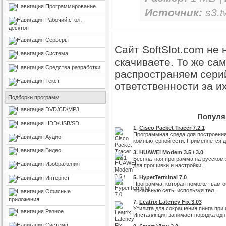
Программирование
Источник:
s3.t
Рабочий стол,
десктоп
Серверы
Сайт SoftSlot.com не
Система
скачиваете. То же са
Средства разработки
распространяем серий
Текст
ответственности за и
Подборки программ
DVD/CD/MP3
Популяр
HDD/USB/SD
1.
Cisco Packet Tracer 7.2.1
Программная среда для построени
Аудио
компьютерной сети. Применяется д
Видео
3.
HUAWEI Modem 3.5 / 3.0
Бесплатная программа на русском 
Изображения
для прошивки и настройки ..
5.
HyperTerminal 7.0
Интернет
Программа, которая поможет вам о
локальную сеть, используя тел..
Офисные
приложения
7.
Leatrix Latency Fix 3.03
Утилита для сокращения пинга при и
Разное
Инсталляция занимает порядка одн.
Система