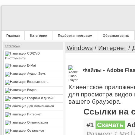
Главная
Категории
Подборки программ
Обратная связь
Категории
Windows
/
Интернет
/
CD/DVD
Инструменты
E-Mail
Файлы - Adobe Flash
Аудио, Звук
Безопасность
Клиентское приложени
Видео
для просмотра видео 
Графика и дизайн
вашего браузера.
Для мобильников
Ссылки на 
Интернет
Оптимизация
#1
Скачать
Ado
Остальное
Размер:
1 MB |