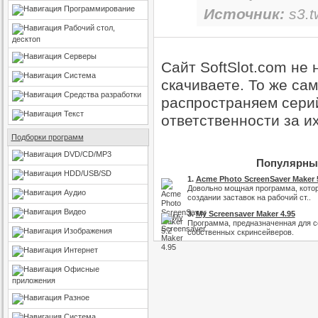
Программирование
Источник:
s3.t
Рабочий стол,
десктоп
Серверы
Сайт SoftSlot.com не
Система
скачиваете. То же са
Средства разработки
распространяем серий
Текст
ответственности за и
Подборки программ
DVD/CD/MP3
Популярные
HDD/USB/SD
1.
Acme Photo ScreenSaver Maker 
Довольно мощная программа, кото
Аудио
создании заставок на рабочий ст..
Видео
3.
My Screensaver Maker 4.95
Программа, предназначенная для с
Изображения
собственных скринсейверов.
Интернет
Офисные
приложения
Разное
Система