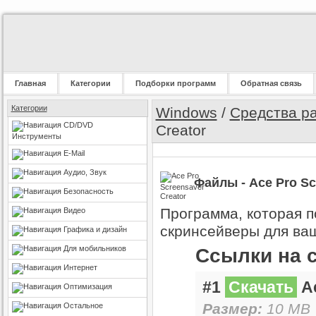
Главная
Категории
Подборки программ
Обратная связь
Категории
Windows
/
Средства р
CD/DVD
Creator
Инструменты
E-Mail
Аудио, Звук
Файлы - Ace Pro Sc
Безопасность
Программа, которая п
Видео
скринсейверы для ва
Графика и дизайн
Для мобильников
Ссылки на 
Интернет
#1
Скачать
Ac
Оптимизация
Размер:
10 MB 
Остальное