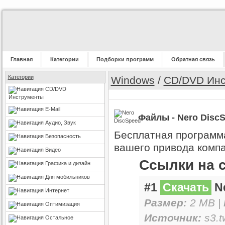
Главная
Категории
Подборки программ
Обратная связь
Категории
Windows
/
CD/DVD Инс
CD/DVD
Инструменты
E-Mail
Файлы - Nero DiscS
Аудио, Звук
Бесплатная программа
Безопасность
вашего привода компа
Видео
Ссылки на 
Графика и дизайн
Для мобильников
#1
Скачать
Ne
Интернет
Размер:
2 MB |
Оптимизация
Источник:
s3.t
Остальное