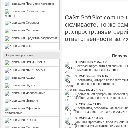
Программирование
Рабочий стол,
десктоп
Сайт SoftSlot.com не
Серверы
скачиваете. То же са
распространяем серий
Система
ответственности за и
Средства разработки
Текст
Подборки программ
Популяр
DVD/CD/MP3
1.
USBUtil 2.2 Rev.1.0
Бесплатная утилита для записи ISO
HDD/USB/SD
PlayStation 2 на флешку. Прог..
3.
DVD Shrink 3.2.0.15
Аудио
Программа, которая позволяет сжи
дисковое пространство бе..
Видео
5.
HandBrake 1.0.7
Изображения
Специальная программа, которая п
конвертирования DVD видео в раз..
Интернет
7.
CDRoller 11.00
Программа, позволяющая записыват
Офисные
восстанавливать и т.д. CD/DVD/BD.
приложения
9.
DVDFab 10.0.5.2
Разное
Мощная программа, предназначенн
копирования и сжатия DVD дисков.
Система