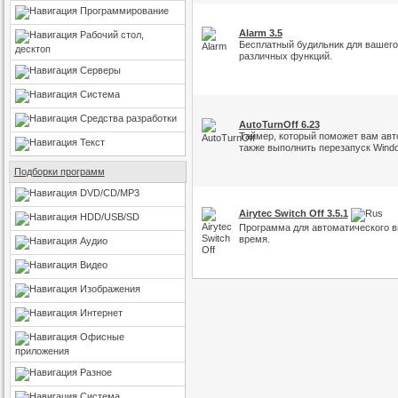
Программирование
Alarm 3.5
Рабочий стол,
Бесплатный будильник для вашего
десктоп
различных функций.
Серверы
Система
Средства разработки
AutoTurnOff 6.23
Таймер, который поможет вам авт
Текст
также выполнить перезапуск Wind
Подборки программ
DVD/CD/MP3
Airytec Switch Off 3.5.1
HDD/USB/SD
Программа для автоматического 
время.
Аудио
Видео
Изображения
Интернет
Офисные
приложения
Разное
Система