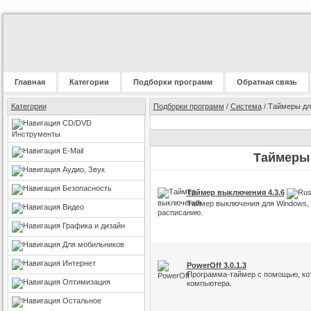
Главная
Категории
Подборки программ
Обратная связь
Категории
Подборки программ
/
Система
/ Таймеры дл
CD/DVD
Инструменты
E-Mail
Таймеры
Аудио, Звук
Безопасность
Таймер выключения 4.3.6
Таймер выключения для Windows,
Видео
расписанию.
Графика и дизайн
Для мобильников
Интернет
PowerOff 3.0.1.3
Программа-таймер с помощью, кот
Оптимизация
компьютера.
Остальное