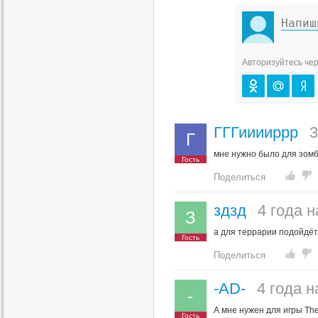
Авторизуйтесь чер
ГГГииииррр
3
Г
мне нужно было для зомб
Гость
Поделиться
здзд
4 года н
З
а для террарии подойдё
Гость
Поделиться
-AD-
4 года н
-
А мне нужен для игры The
Гость