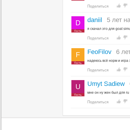
Поделиться
daniil
5 лет н
D
я скачал это для goat simu
Гость
Поделиться
FeoFilov
6 ле
F
надеюсь всё норм и игра 
Гость
Поделиться
Umyt Sadiew
U
мне он ну жен был для ru 
Гость
Поделиться