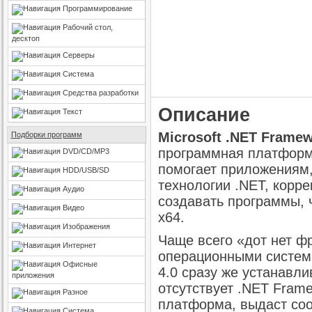
Программирование
Рабочий стол,
десктоп
Серверы
Система
Средства разработки
Описание
Текст
Microsoft .NET Framew
Подборки программ
программная платформ
DVD/CD/MP3
помогает приложениям
HDD/USB/SD
технологии .NET, корре
Аудио
создавать программы, ч
Видео
x64.
Изображения
Чаще всего «дот нет ф
Интернет
операционными система
Офисные
4.0 сразу же устанавли
приложения
отсутствует .NET Frame
Разное
платформа, выдаст со
Система