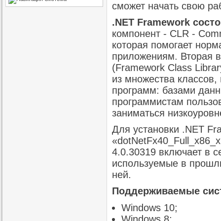
сможет начать свою раб
.NET Framework состо
компонент - CLR - Com
которая помогает нор
приложениям. Вторая 
(Framework Class Libra
из множества классов,
программ: базами данн
программистам пользо
заниматься низкоуров
Для установки .NET Fr
«dotNetFx40_Full_x86_
4.0.30319 включает в 
используемые в прошлы
ней.
Поддерживаемые сист
Windows 10;
Windows 8;