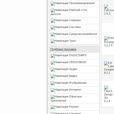
Программирование
Рабочий стол,
десктоп
Серверы
Система
Средства разработки
Текст
Подборки программ
DVD/CD/MP3
HDD/USB/SD
Аудио
Видео
Изображения
Интернет
Офисные
приложения
Разное
Система