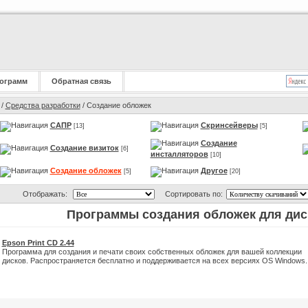
ограмм
Обратная связь
/
Средства разработки
/ Создание обложек
САПР
Скринсейверы
[13]
[5]
Создание
Создание визиток
[6]
инсталляторов
[10]
Создание обложек
Другое
[5]
[20]
Отображать:
Сортировать по:
Программы создания обложек для ди
Epson Print CD 2.44
Программа для создания и печати своих собственных обложек для вашей коллекции
дисков. Распространяется бесплатно и поддерживается на всех версиях OS Windows.