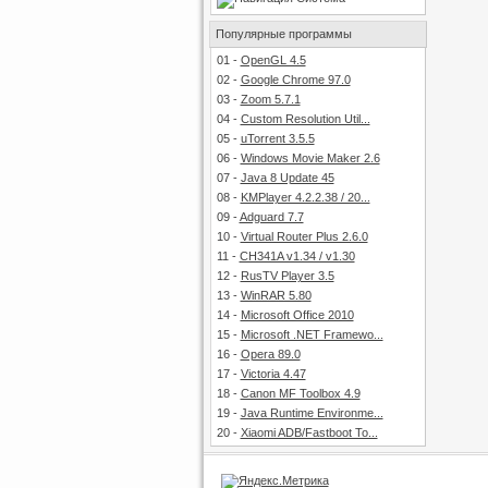
Популярные программы
01
-
OpenGL 4.5
02
-
Google Chrome 97.0
03
-
Zoom 5.7.1
04
-
Custom Resolution Util...
05
-
uTorrent 3.5.5
06
-
Windows Movie Maker 2.6
07
-
Java 8 Update 45
08
-
KMPlayer 4.2.2.38 / 20...
09
-
Adguard 7.7
10
-
Virtual Router Plus 2.6.0
11
-
CH341A v1.34 / v1.30
12
-
RusTV Player 3.5
13
-
WinRAR 5.80
14
-
Microsoft Office 2010
15
-
Microsoft .NET Framewo...
16
-
Opera 89.0
17
-
Victoria 4.47
18
-
Canon MF Toolbox 4.9
19
-
Java Runtime Environme...
20
-
Xiaomi ADB/Fastboot To...