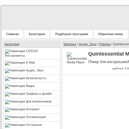
Главная
Категории
Подборки программ
Обратная связь
Категории
Windows
/
Аудио, Звук
/
Плееры
/ Quintessen
CD/DVD
Quintessential M
Инструменты
Плеер для воспроизве
E-Mail
рейтинг
3.6
Аудио, Звук
Безопасность
Видео
Графика и дизайн
Для мобильников
Интернет
Оптимизация
Остальное