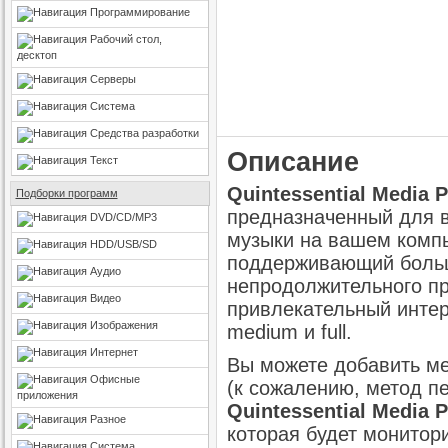
Программирование
Рабочий стол,
десктоп
Серверы
Система
Средства разработки
Описание
Текст
Quintessential Media P
Подборки программ
предназначенный для 
DVD/CD/MP3
музыки на вашем комп
HDD/USB/SD
поддерживающий больш
Аудио
непродолжительного пр
Видео
привлекательный интер
Изображения
medium и full.
Интернет
Вы можете добавить м
Офисные
(к сожалению, метод пе
приложения
Quintessential Media P
Разное
которая будет монитор
Система