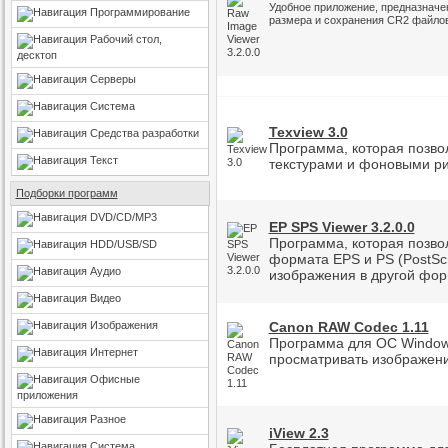
Удобное приложение, предназначе
Программирование
размера и сохранения CR2 файлов
Рабочий стол,
десктоп
Серверы
Система
Texview 3.0
Средства разработки
Программа, которая позво
Текст
текстурами и фоновыми ри
Подборки программ
DVD/CD/MP3
EP SPS Viewer 3.2.0.0
Программа, которая позв
HDD/USB/SD
формата EPS и PS (PostScr
Аудио
изображения в другой фор
Видео
Изображения
Canon RAW Codec 1.11
Программа для ОС Windows
Интернет
просматривать изображен
Офисные
приложения
Разное
iView 2.3
Система