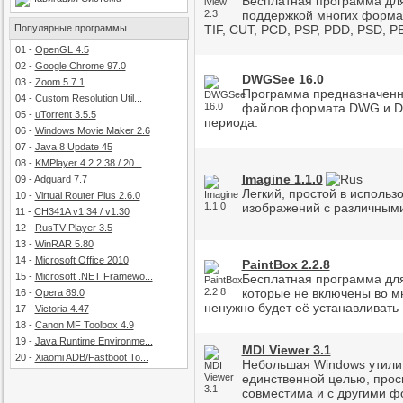
Бесплатная программа дл
поддержкой многих формат
Популярные программы
TIF, CUT, PCD, PSP, PDD, PSD, Р
01
-
OpenGL 4.5
02
-
Google Chrome 97.0
DWGSee 16.0
03
-
Zoom 5.7.1
Программа предназначенн
04
-
Custom Resolution Util...
файлов формата DWG и DXF
05
-
uTorrent 3.5.5
периода.
06
-
Windows Movie Maker 2.6
07
-
Java 8 Update 45
08
-
KMPlayer 4.2.2.38 / 20...
Imagine 1.1.0
09
-
Adguard 7.7
Легкий, простой в исполь
10
-
Virtual Router Plus 2.6.0
изображений с различным
11
-
CH341A v1.34 / v1.30
12
-
RusTV Player 3.5
13
-
WinRAR 5.80
14
-
Microsoft Office 2010
PaintBox 2.2.8
15
-
Microsoft .NET Framewo...
Бесплатная программа дл
которые не включены во м
16
-
Opera 89.0
ненужно будет её устанавливать ,
17
-
Victoria 4.47
18
-
Canon MF Toolbox 4.9
19
-
Java Runtime Environme...
MDI Viewer 3.1
20
-
Xiaomi ADB/Fastboot To...
Небольшая Windows утилит
единственной целью, прос
совместима и с другими ф