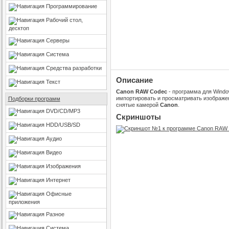
Программирование
Рабочий стол,
десктоп
Серверы
Система
Средства разработки
Описание
Текст
Canon RAW Codec
- программа для Windo
импортировать и просматривать изображ
Подборки программ
снятые камерой
Canon
.
DVD/CD/MP3
Скриншоты
HDD/USB/SD
Аудио
Видео
Изображения
Интернет
Офисные
приложения
Разное
Система