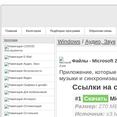
Главная
Категории
Подборки программ
Обратная связь
Категории
Windows
/
Аудио, Звук
CD/DVD
Инструменты
E-Mail
Файлы - Microsoft Z
Аудио, Звук
Приложение, которые
Безопасность
музыки и синхрониза
Видео
Ссылки на 
Графика и дизайн
Для мобильников
#1
Скачать
Mic
Интернет
Размер:
270 MB
Оптимизация
Источник:
s3.t
Остальное