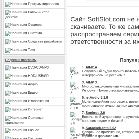
Программирование
Рабочий стол,
десктоп
Сайт SoftSlot.com не
Серверы
скачиваете. То же са
распространяем серий
Система
ответственности за и
Средства разработки
Текст
Популяр
Подборки программ
1.
AIMP 4
DVD/CD/MP3
Популярный аудио проигрыватель д
интерфейсом на русском я..
HDD/USB/SD
3.
AIMP 3
Аудио
Многофункциональный музыкальны
Windows. Помимо воспроизведени..
Видео
5.
jetAudio 8.1.8
Изображения
Мультимедийная программа, предн
проигрывания аудио, записи дисков 
Интернет
7.
Sonique 2.0
Бесплатный аудиоплеер на русском
Офисные
внешним видом и богатой ..
приложения
9.
KaraokeKanta 6.02
Разное
Небольшое приложение, которое по
караоке в формате MIDI.
Система