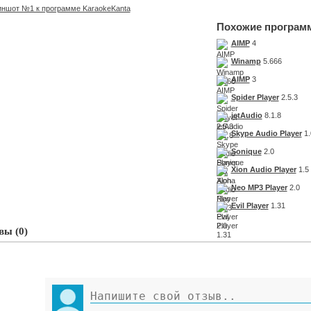
Похожие програм
AIMP
4
Winamp
5.666
AIMP
3
Spider Player
2.5.3
jetAudio
8.1.8
Skype Audio Player
1.
Sonique
2.0
Xion Audio Player
1.5
Neo MP3 Player
2.0
Evil Player
1.31
ы (0)