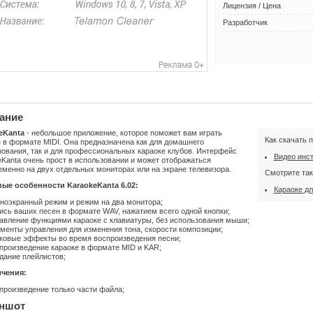
Лицензия / Цена
Разработчик
ание
eKanta
- небольшое приложение, которое поможет вам играть
Как скачать 
 в формате MIDI. Она предназначена как для домашнего
ования, так и для профессиональных караоке клубов. Интерфейс
Видео инс
Kanta очень прост в использовании и может отображаться
менно на двух отдельных мониторах или на экране телевизора.
Смотрите так
ые особенности KaraokeKanta 6.02:
Караоке д
ноэкранный режим и режим на два монитора;
ись ваших песен в формате WAV, нажатием всего одной кнопки;
авление функциями караоке с клавиатуры, без использования мыши;
менты управления для изменения тона, скорости композиции;
ковые эффекты во время воспроизведения песни;
произведение караоке в формате MID и KAR;
дание плейлистов;
чения:
произведение только части файла;
ншот