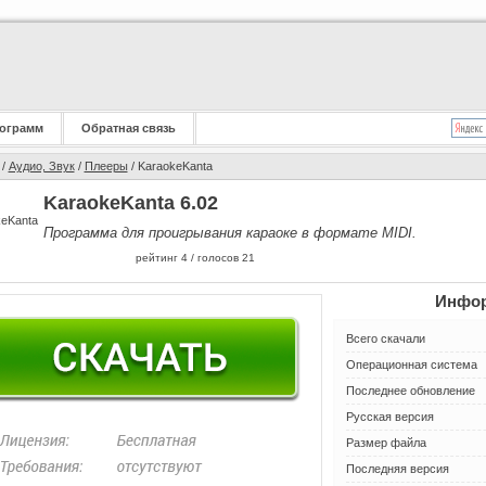
ограмм
Обратная связь
/
Аудио, Звук
/
Плееры
/ KaraokeKanta
KaraokeKanta 6.02
Программа для проигрывания караоке в формате MIDI.
рейтинг
4
/ голосов
21
Инфор
Всего скачали
Операционная система
Последнее обновление
Русская версия
Размер файла
Последняя версия