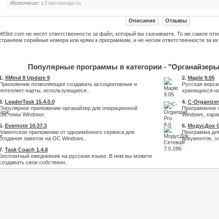
Источник:
s3.twcstorage.ru
Описание
Отзывы
ftSlot.com не несет ответственности за файл, который вы скачиваете. То же самое от
траняем серийные номера или кряки к программам, и не несем ответственности за их
Популярные программы в категории - "Органайзеры
1.
XMind 8 Update 9
2.
Maple 9.05
Приложение позволяющее создавать ассоциативные и
Русская верси
интеллект-карты, использующиеся..
хранящихся на
3.
LeaderTask 15.4.0.0
4.
C-Organizer
Популярное приложение-органайзер для операционной
Программное о
системы Windows.
Windows, харак
5.
Evernote 10.37.3
6.
МодусДок С
Клиентское приложение от одноимённого сервиса для
Программа для
создания заметок на ОС Windows..
документов, эл
7.
Task Coach 1.4.6
Бесплатный ежедневник на русском языке. В нем вы можете
создавать свои собственн..