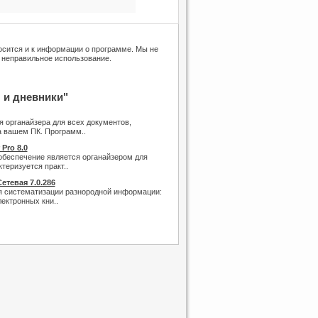
носится и к информации о программе. Мы не
 неправильное использование.
 и дневники"
я органайзера для всех документов,
 вашем ПК. Программ..
 Pro 8.0
беспечение является органайзером для
теризуется практ..
етевая 7.0.286
 систематизации разнородной информации:
ектронных кни..