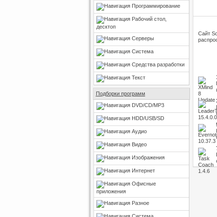
Программирование
Рабочий стол,
десктоп
Сайт So
Серверы
распрос
Система
Средства разработки
Текст
Подборки программ
DVD/CD/MP3
HDD/USB/SD
Аудио
Видео
Изображения
Интернет
Офисные
приложения
Разное
Система