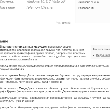
Лицензия / Цена
Разработчик
ание
й каталогизатор данных МодусДок
предназначен для
Как скачать 
тизации разнородной информации: документов, электронных книг,
иг, фильмов, фотографий и других файлов, гиперссылок, программ,
Видео инс
 заметок, в базе данных с целью быстрого и удобного доступа к ним
ользователям локальной сети.
нты и другие файлы могут сохраняться непосредственно в базе данных МодусДок 
 документы/файлы.
гизатор данных МодусДок позволяет создавать Администратору сервера неограниченно
сДок может быть настроена индивидуально: скрыты или переставлены столбцы, добав
ые, числовые, логические, даты, даты и времени).
 база данных в
МодусДок
состоит из таблицы групп и таблицы записей. Группы предс
ра) и Дерево (иерархическая структура), причём Дерево генерируется автоматически!
 фильтрации (отбора), расположенная непосредственно над вкладками групп и над ка
ро находить нужные данные.
у могут быть объединены документы и другие файлы (как вставленные, так и связанн