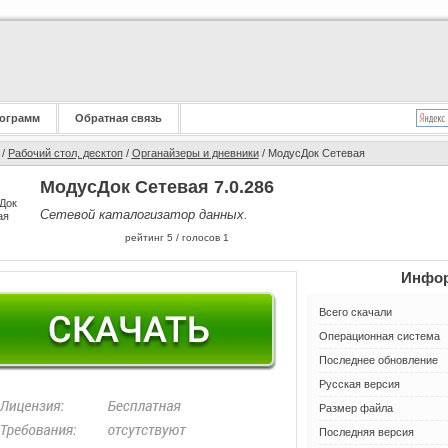
ограмм
Обратная связь
/
Рабочий стол, десктоп
/
Органайзеры и дневники
/ МодусДок Сетевая
МодусДок Сетевая 7.0.286
Сетевой каталогизатор данных.
рейтинг
5
/ голосов
1
Инфор
Всего скачали
Операционная система
Последнее обновление
Русская версия
Размер файла
Последняя версия