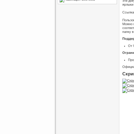
эти до
ярлыки 
Ссылка 
Пользов
Можно 
соответ
папку в
Подде
От 
Ограни
Про
Официа
Скри