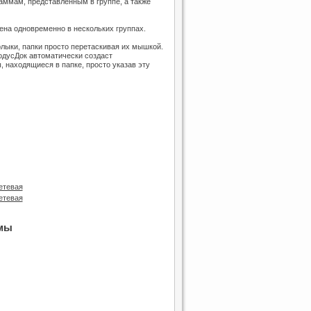
аммам, представленным в группе, а также
лена одновременно в нескольких группах.
лыки, папки просто перетаскивая их мышкой.
одусДок автоматически создаст
, находящиеся в папке, просто указав эту
мы