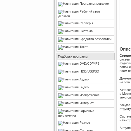
Программирование
Рабочий стол,
десктоп
Серверы
Система
Средства разработки
Текст
Опис
Сетево
Подборки программ
система
аудиокн
DVD/CD/MP3
папок и
всем п
HDD/USB/SD
Докуме
Аудио
на эти
Видео
Катало
в Моду
Изображения
текстов
Интернет
Каждая
структу
Офисные
приложения
Система
и быст
Разное
В групп
Система