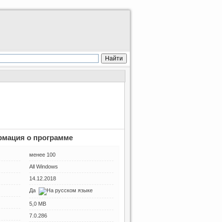
мация о программе
менее 100
All Windows
14.12.2018
Да
5,0 MB
7.0.286