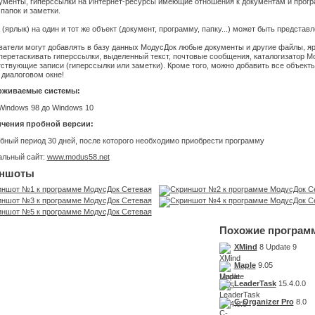
кументы, гиперссылки на Интернет-ресурсы имеющие отношения к документам и прогр
папок и заметки.
(ярлык) на один и тот же объект (документ, программу, папку...) может быть представ
атели могут добавлять в базу данных МодусДок любые документы и другие файлы, яр
перетаскивать гиперссылки, выделенный текст, почтовые сообщения, каталогизатор М
ствующие записи (гиперссылки или заметки). Кроме того, можно добавить все объекты
 диалоговом окне!
рживаемые системы:
Windows 98 до Windows 10
чения пробной версии:
бный период 30 дней, после которого необходимо приобрести программу
льный сайт:
www.modus58.net
ншоты
Похожие програм
XMind
8 Update 9
Maple
9.05
LeaderTask
15.4.0.0
C-Organizer Pro
8.0