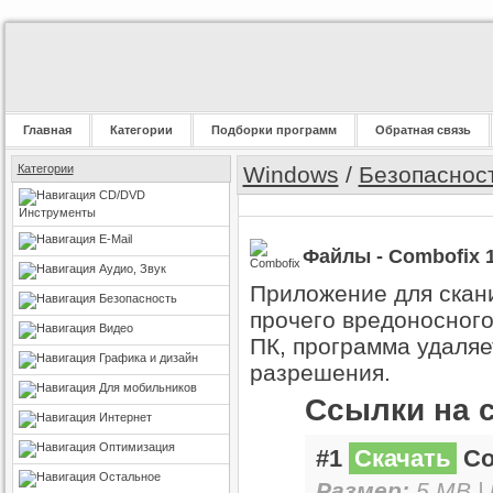
Главная
Категории
Подборки программ
Обратная связь
Категории
Windows
/
Безопаснос
CD/DVD
Инструменты
E-Mail
Файлы - Combofix 1
Аудио, Звук
Приложение для скан
Безопасность
прочего вредоносного
Видео
ПК, программа удаля
Графика и дизайн
разрешения.
Для мобильников
Ссылки на 
Интернет
Оптимизация
#1
Скачать
Com
Остальное
Размер:
5 MB |