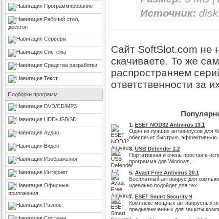
Программирование
Источник:
disk
Рабочий стол,
десктоп
Серверы
Сайт SoftSlot.com не
Система
скачиваете. То же са
Средства разработки
распространяем серий
Текст
ответственности за и
Подборки программ
DVD/CD/MP3
Популярны
HDD/USB/SD
1.
ESET NOD32 Antivirus 13.1
Один из лучших антивирусов для W
Аудио
обеспечит быструю, эффективную.
Видео
3.
USB Defender 1.2
Портативная и очень простая в ис
Изображения
программа для Windows, ..
Интернет
5.
Avast Free Antivirus 20.1
Бесплатный антивирус для компьют
Офисные
идеально подойдет для тех..
приложения
7.
ESET Smart Security 9
Комплекс мощных антивирусных и
Разное
предназначенных для защиты комп
Система