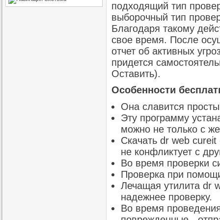
подходящий тип провер
выборочный тип провер
Благодаря такому дейс
свое время. После осу
отчет об активных угр
придется самостоятель
Оставить).
Особенности бесплатн
Она славится прост
Эту программу устан
можно не только с же
Скачать dr web curei
не конфликтует с др
Во время проверки си
Проверка при помощи
Лечащая утилита dr w
надежнее проверку.
Во время проведения
поврежденные - отпр