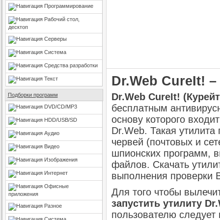
Программирование
Рабочий стол,
десктоп
Серверы
Система
Средства разработки
Dr.Web CureIt! 
Текст
Dr.Web CureIt! (Курейт
Подборки программ
бесплатным антивирус
DVD/CD/MP3
основу которого входи
HDD/USB/SD
Dr.Web. Такая утилита 
Аудио
червей (почтовых и сет
Видео
шпионских программ, в
Изображения
файлов. Скачать утили
Интернет
выполнения проверки B
Офисные
Для того чтобы вылечи
приложения
запустить утилиту Dr.
Разное
пользователю следует 
Система