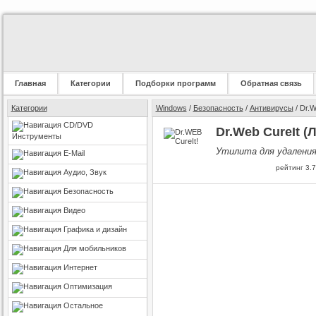
Главная
Категории
Подборки программ
Обратная связь
Категории
Windows
/
Безопасность
/
Антивирусы
/ Dr.W
CD/DVD
Dr.Web CureIt (
Инструменты
Утилита для удаления
E-Mail
рейтинг
3.7
Аудио, Звук
Безопасность
Видео
Графика и дизайн
Для мобильников
Интернет
Оптимизация
Остальное