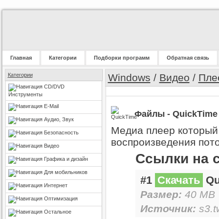
Главная
Категории
Подборки программ
Обратная связь
Категории
Windows
/
Видео
/
Пле
CD/DVD
Инструменты
E-Mail
Файлы - QuickTime 
Аудио, Звук
Медиа плеер который 
Безопасность
воспроизведения пото
Видео
Ссылки на 
Графика и дизайн
Для мобильников
#1
Скачать
Qu
Интернет
Размер:
40 MB 
Оптимизация
Источник:
s3.t
Остальное