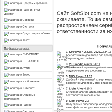
Программирование
Рабочий стол,
Сайт SoftSlot.com не
десктоп
скачиваете. То же са
Серверы
распространяем серий
Система
ответственности за и
Средства разработки
Текст
Популяр
Подборки программ
1.
KMPlayer 4.2.2.38 / 2020.03.24.15
DVD/CD/MP3
Бесплатный видео плеер для прои
видео и аудио файлов.
HDD/USB/SD
3.
VLC media player 3.0.11
Портативный мультимедийный плее
Аудио
поддерживает все форматы а..
Видео
5.
MKV Player 2.1.17
Удобный и бесплатный плеер, кото
Изображения
разработан для просмотра видео на
Интернет
7.
Light Alloy 4.10.3
Отличная альтернатива стандартно
Офисные
поставляется вместе с Wi..
приложения
9.
Gom Player 2.3
Популярный видеоплеер, обладаю
Разное
интерфейсом на русском языке и б
Система