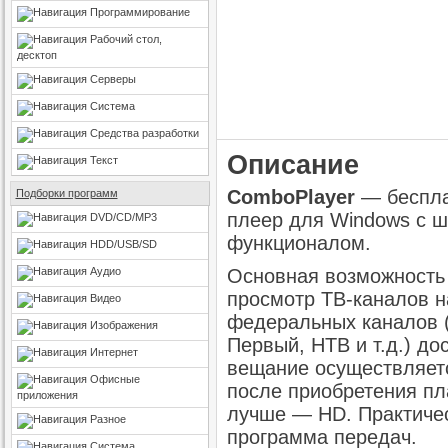
Программирование
Рабочий стол,
десктоп
Серверы
Система
Средства разработки
Описание
Текст
ComboPlayer
— беспла
Подборки программ
плеер для Windows с 
DVD/CD/MP3
функционалом.
HDD/USB/SD
Аудио
Основная возможность
просмотр ТВ-каналов н
Видео
федеральных каналов (
Изображения
Первый, НТВ и т.д.) д
Интернет
вещание осуществляет
Офисные
после приобретения пл
приложения
лучше — HD. Практичес
Разное
программа передач.
Система