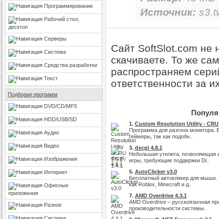
Программирование
Источник:
s3.t
Рабочий стол,
десктоп
Серверы
Сайт SoftSlot.com не
Система
скачиваете. То же са
Средства разработки
распространяем серий
Текст
ответственности за и
Подборки программ
DVD/CD/MP3
Популяр
HDD/USB/SD
1.
Custom Resolution Utility - CRU 1
Программа для разгона монитора. 
Аудио
геймеры, так как подобн..
Видео
3.
dxcpl 4.8.1
Небольшая утилита, позволяющая 
Изображения
игры, требующие поддержки Di..
5.
AutoClicker v3.0
Интернет
Бесплатный автокликер для мыши. 
как Roblox, Minecraft и д..
Офисные
приложения
7.
AMD Overdrive 4.3.1
AMD Overdrive – русскоязычная п
Разное
производительности системы..
Система