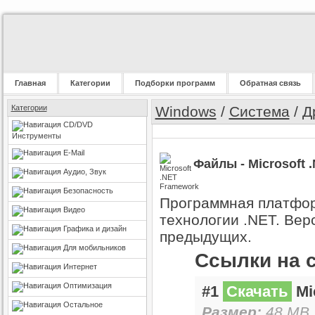
Главная
Категории
Подборки программ
Обратная связь
Категории
Windows
/
Система
/
Д
CD/DVD
Инструменты
E-Mail
Файлы - Microsoft 
Аудио, Звук
Безопасность
Программная платфор
Видео
технологии .NET. Вер
Графика и дизайн
предыдущих.
Для мобильников
Ссылки на 
Интернет
Оптимизация
#1
Скачать
Mi
Остальное
Размер:
48 MB 