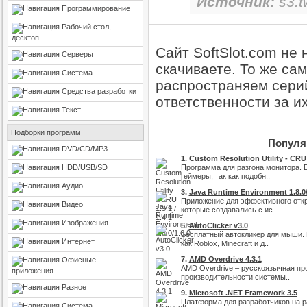
Источник:
s3.t
Программирование
Рабочий стол,
десктоп
Сайт SoftSlot.com не
Серверы
скачиваете. То же са
Система
распространяем серий
Средства разработки
ответственности за и
Текст
Подборки программ
Популяр
DVD/CD/MP3
1.
Custom Resolution Utility - CRU 1
HDD/USB/SD
Программа для разгона монитора. 
геймеры, так как подобн..
Аудио
3.
Java Runtime Environment 1.8.0/
Приложение для эффективного откр
Видео
которые создавались с ис..
Изображения
5.
AutoClicker v3.0
Бесплатный автокликер для мыши. 
Интернет
как Roblox, Minecraft и д..
7.
AMD Overdrive 4.3.1
Офисные
AMD Overdrive – русскоязычная п
приложения
производительности системы..
Разное
9.
Microsoft .NET Framework 3.5
Платформа для разработчиков на р
Система