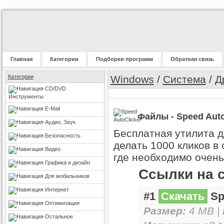
Главная
Категории
Подборки программ
Обратная связь
Категории
Windows
/
Система
/
Д
CD/DVD
Инструменты
E-Mail
Файлы - Speed AutoC
Аудио, Звук
Бесплатная утилита 
Безопасность
делать 1000 кликов в
Видео
где необходимо очень
Графика и дизайн
Ссылки на 
Для мобильников
Интернет
#1
Скачать
Spe
Оптимизация
Размер:
4 MB |
Остальное