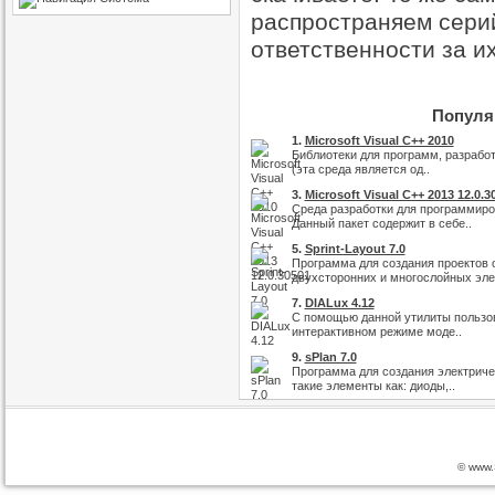
распространяем серий
ответственности за и
Популяр
1.
Microsoft Visual C++ 2010
Библиотеки для программ, разработ
(эта среда является од..
3.
Microsoft Visual C++ 2013 12.0.3
Среда разработки для программиро
Данный пакет содержит в себе..
5.
Sprint-Layout 7.0
Программа для создания проектов 
двухсторонних и многослойных элек
7.
DIALux 4.12
С помощью данной утилиты пользов
интерактивном режиме моде..
9.
sPlan 7.0
Программа для создания электричес
такие элементы как: диоды,..
© www.