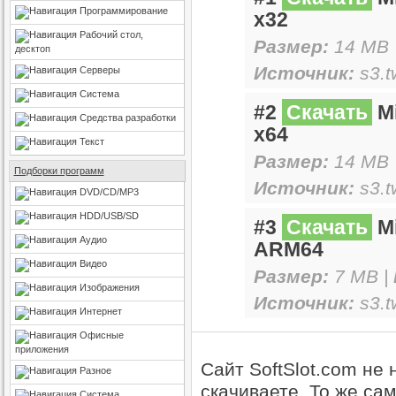
Программирование
x32
Рабочий стол,
Размер:
14 MB 
десктоп
Источник:
s3.t
Серверы
Система
#2
Скачать
Mi
Средства разработки
x64
Текст
Размер:
14 MB 
Подборки программ
Источник:
s3.t
DVD/CD/MP3
HDD/USB/SD
#3
Скачать
Mi
Аудио
ARM64
Видео
Размер:
7 MB |
Изображения
Источник:
s3.t
Интернет
Офисные
приложения
Сайт SoftSlot.com не
Разное
скачиваете. То же са
Система