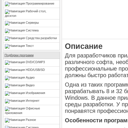
Программирование
Рабочий стол,
десктоп
Серверы
Система
Средства разработки
Описание
Текст
Для разработчиков при
Подборки программ
различного софта, нео
DVD/CD/MP3
профессиональные про
HDD/USB/SD
должны быстро работать
Аудио
Одна из таких програм
Видео
разрабатывать 8 и 32 
Изображения
Windows. В данное пр
Интернет
среды разработки. У п
Офисные
понравятся профессио
приложения
Особенности программ
Разное
Система