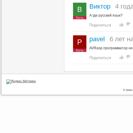
Виктор
4 год
В
А где русский язык?
Гость
Поделиться
pavel
6 лет н
P
AVRasp программатор не в
Гость
Поделиться
© www.