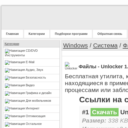
Главная
Категории
Подборки программ
Обратная связь
Категории
Windows
/
Система
/
Ф
CD/DVD
Инструменты
E-Mail
Файлы - Unlocker 1.
Аудио, Звук
Бесплатная утилита, 
Безопасность
находящиеся в приме
Видео
процессами или забл
Графика и дизайн
Ссылки на 
Для мобильников
Интернет
#1
Скачать
Unl
Оптимизация
Размер:
338 KB
Остальное