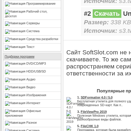
Источник:
s3.t
Программирование
Рабочий стол,
#2
Скачать
Unl
десктоп
Размер:
338 KB
Серверы
Источник:
s3.t
Система
Средства разработки
Текст
Сайт SoftSlot.com не
Подборки программ
скачиваете. То же са
DVD/CD/MP3
распространяем серий
HDD/USB/SD
ответственности за и
Аудио
Видео
Популярные пр
Изображения
1.
SDFormatter 4.0 / 5.0
Бесплатная утилита для полного у
Интернет
поврежденных SD-карт. Как п..
Офисные
3.
FileViewPro 2019
приложения
Полезная Windows утилита, которая
разнообразные виды файлов.
Разное
5.
FileCHK 1.0
Программа, которая была разработ
Система