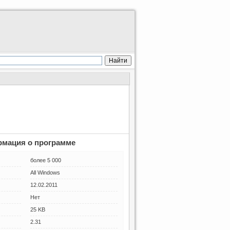
мация о программе
более 5 000
All Windows
12.02.2011
Нет
25 KB
2.31