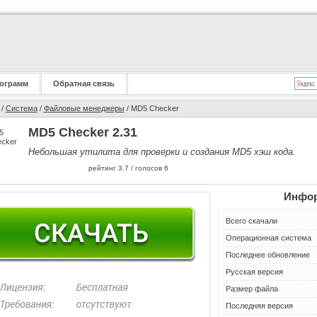
ограмм
Обратная связь
/
Система
/
Файловые менеджеры
/ MD5 Checker
MD5 Checker 2.31
Небольшая утилита для проверки и создания MD5 хэш кода.
рейтинг
3.7
/ голосов
6
Инфор
Всего скачали
Операционная система
Последнее обновление
Русская версия
Размер файла
Последняя версия