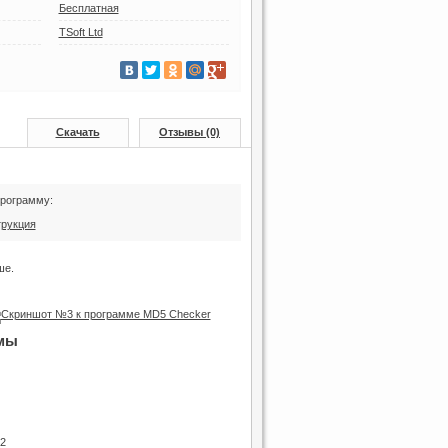
Бесплатная
TSoft Ltd
Скачать
Отзывы (0)
программу:
трукция
ше.
мы
.2