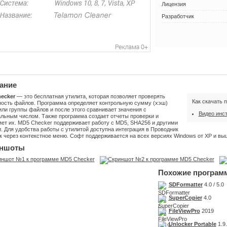
Лицензия
Разработчик
ание
ecker
— это бесплатная утилита, которая позволяет проверять
Как скачать 
ность файлов. Программа определяет контрольную сумму (хэш)
ли группы файлов и после этого сравнивает значения с
Видео инс
альным числом. Также программа создает отчеты проверки и
яет их. MD5 Checker поддерживает работу с MD5, SHA256 и другими
 Для удобства работы с утилитой доступна интеграция в Проводник
к через контекстное меню. Софт поддерживается на всех версиях Windows от XP и вы
ншоты
Похожие програм
SDFormatter
4.0 / 5.0
SuperCopier
4.0
FileViewPro
2019
Unlocker Portable
1.9