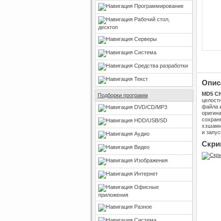
Программирование
Рабочий стол,
десктоп
Серверы
Система
Средства разработки
Текст
Опис
MD5 Ch
Подборки программ
целост
файла и
DVD/CD/MP3
оригин
сохран
HDD/USB/SD
хэшами.
и запус
Аудио
Скри
Видео
Изображения
Интернет
Офисные
приложения
Разное
Система