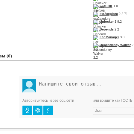
FileCHK
1.0
ext2explore
2.2.71
Unlocker
1.9.2
Depends
2.2
Far Manager
3.0
Dependency Walker
2
ы (0)
Авторизуйтесь через соц.сети
или войдите как ГОСТЬ