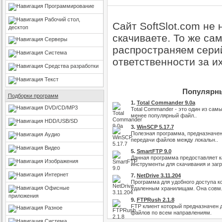
Программирование
Рабочий стол,
Сайт SoftSlot.com не
десктоп
скачиваете. То же са
Серверы
распространяем серий
Система
ответственности за и
Средства разработки
Текст
Популярны
Подборки программ
1.
Total Commander 9.0a
DVD/CD/MP3
Total Commander - это один из самы
менее популярный файл..
HDD/USB/SD
3.
WinSCP 5.17.7
Полезная программа, предназначен
Аудио
передачи файлов между локальн..
Видео
5.
SmartFTP 9.0
Данная программа предоставляет 
Изображения
инструменты для скачивания и загру
Интернет
7.
NetDrive 3.11.204
Программа для удобного доступа к
Офисные
удаленным хранилищам. Она совм.
приложения
9.
FTPRush 2.1.8
FTP клиент который предназначен 
Разное
файлов по всем направлениям.
Система