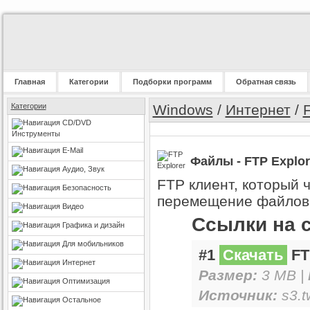
Главная
Категории
Подборки программ
Обратная связь
Категории
Windows
/
Интернет
/
CD/DVD
Инструменты
E-Mail
Файлы - FTP Explor
Аудио, Звук
FTP клиент, который 
Безопасность
перемещение файлов 
Видео
Ссылки на 
Графика и дизайн
Для мобильников
#1
Скачать
FT
Интернет
Размер:
3 MB |
Оптимизация
Источник:
s3.t
Остальное