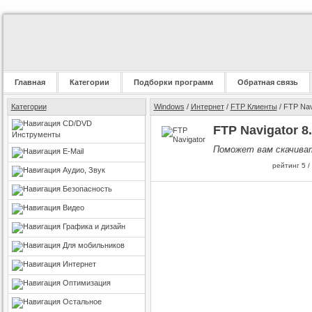
Главная
Категории
Подборки программ
Обратная связь
Категории
Windows
/
Интернет
/
FTP Клиенты
/ FTP Nav
CD/DVD
FTP Navigator 8
Инструменты
Поможет вам скачиват
E-Mail
рейтинг
5
/
Аудио, Звук
Безопасность
Видео
Графика и дизайн
Для мобильников
Интернет
Оптимизация
Остальное