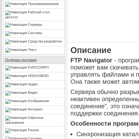
Программирование
Рабочий стол,
десктоп
Серверы
Система
Средства разработки
Описание
Текст
FTP Navigator
- програ
Подборки программ
поможет вам скачивать
DVD/CD/MP3
управлять файлами и п
HDD/USB/SD
Она также может автом
Аудио
Сервера обычно разрыв
Видео
неактивен определенны
Изображения
соединение”, это озна
Интернет
поддержки соединения
Офисные
Особенности програ
приложения
Разное
Синхронизация катал
Система