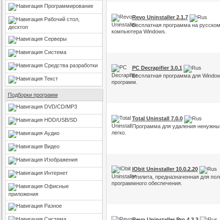
Программирование
Revo Uninstaller 2.1.7
Рабочий стол,
Бесплатная программа на русском
десктоп
компьютера Windows.
Серверы
Система
Средства разработки
PC Decrapifier 3.0.1
Бесплатная программа для Window
Текст
программ.
Подборки программ
DVD/CD/MP3
Total Uninstall 7.0.0
HDD/USB/SD
Программа для удаления ненужных
легко.
Аудио
Видео
Изображения
IObit Uninstaller 10.0.2.20
Интернет
Утилита, предназначенная для пол
программного обеспечения.
Офисные
приложения
Разное
Система
Revo Uninstaller Pro 4.3.3