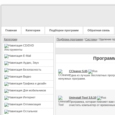
Главная
Категории
Подборки программ
Обратная связь
Категории
Подборки программ
/
Система
/ Удаление п
CD/DVD
Инструменты
E-Mail
Программ
Аудио, Звук
Безопасность
CCleaner 5.65
Одна из лучших бесплатных прогр
Видео
ненужных программ.
Графика и дизайн
Для мобильников
Интернет
Uninstall Tool 3.5.10
Программа, которая поможет вам 
Оптимизация
очистить компьютер от временных
Остальное