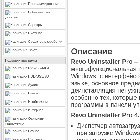
Программирование
Рабочий стол,
десктоп
Серверы
Система
Средства разработки
Описание
Текст
Revo Uninstaller Pro
–
Подборки программ
многофункциональная 
DVD/CD/MP3
Windows, с интерфейсо
HDD/USB/SD
языке, основное предн
Аудио
деинсталляция ненужн
Видео
особенно тех, которые
Изображения
программы в панели уп
Интернет
Revo Uninstaller Pro 
Офисные
приложения
Диспетчер автозагру
Разное
при загрузке Window
Система