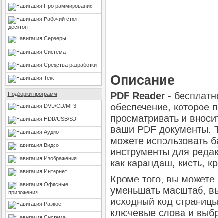
Программирование
Рабочий стол,
десктоп
Серверы
Система
Средства разработки
Описание
Текст
PDF Reader
- бесплатн
Подборки программ
обеспечение, которое 
DVD/CD/MP3
просматривать и вноси
HDD/USB/SD
ваши PDF документы. Т
Аудио
можете использовать б
Видео
инструменты для редак
Изображения
как карандаш, кисть, кру
Интернет
Кроме того, вы можете 
Офисные
уменьшать масштаб, вы
приложения
исходный код страницы
Разное
ключевые слова и выбр
Система