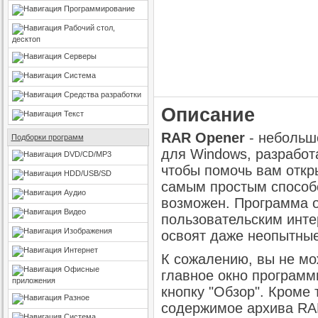
Программирование
Рабочий стол,
десктоп
Серверы
Система
Средства разработки
Описание
Текст
RAR Opener
- небольш
Подборки программ
для Windows, разработ
DVD/CD/MP3
чтобы помочь вам отк
HDD/USB/SD
самым простым способ
Аудио
возможен. Программа 
Видео
пользовательским инт
Изображения
освоят даже неопытные
Интернет
К сожалению, вы не мо
Офисные
главное окно программ
приложения
кнопку "Обзор". Кроме
Разное
содержимое архива RA
Система