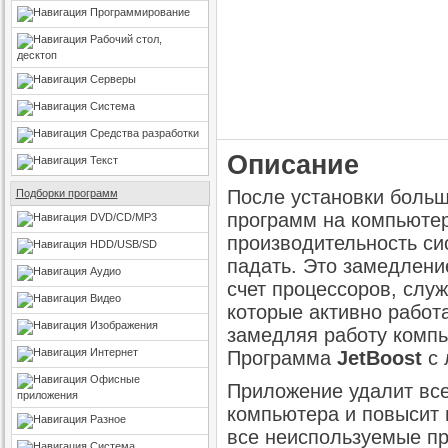
Программирование
Рабочий стол,
десктоп
Серверы
Система
Средства разработки
Описание
Текст
После установки больш
Подборки программ
программ на компьютер
DVD/CD/MP3
производительность си
HDD/USB/SD
падать. Это замедлени
Аудио
счет процессоров, служ
Видео
которые активно работ
Изображения
замедляя работу компь
Интернет
Программа
JetBoost
с 
Офисные
Приложение удалит вс
приложения
компьютера и повысит 
Разное
все неиспользуемые пр
Система