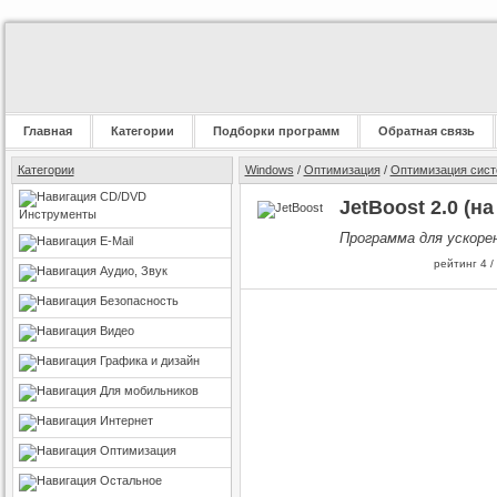
Главная
Категории
Подборки программ
Обратная связь
Категории
Windows
/
Оптимизация
/
Оптимизация сис
CD/DVD
JetBoost 2.0 (н
Инструменты
Программа для ускоре
E-Mail
рейтинг
4
/
Аудио, Звук
Безопасность
Видео
Графика и дизайн
Для мобильников
Интернет
Оптимизация
Остальное