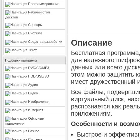
Программирование
Рабочий стол,
десктоп
Серверы
Система
Описание
Средства разработки
Текст
Бесплатная программа
для надежного шифров
Подборки программ
данных или всего диск
DVD/CD/MP3
этом можно защитить к
HDD/USB/SD
имеет дружественный и
Аудио
Все файлы, подвергши
Видео
виртуальный диск, нах
Изображения
распознается как реал
Интернет
приложениям.
Офисные
Особенности и возмож
приложения
Разное
Быстрое и эффектив
Система